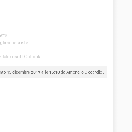
oste
gliori risposte
e -Microsoft Outlook
ento
13 dicembre 2019 alle 15:18
da
Antonello Ciccarello
.