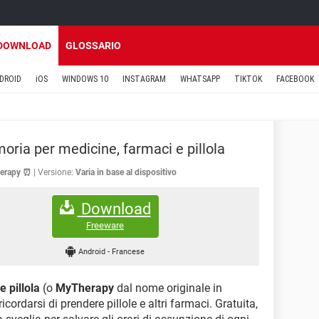
DOWNLOAD
GLOSSARIO
DROID
iOS
WINDOWS 10
INSTAGRAM
WHATSAPP
TIKTOK
FACEBOOK
ria per medicine, farmaci e pillola
erapy ⏰
Versione:
Varia in base al dispositivo
Download
Freeware
Android
-
Francese
 pillola
(o
MyTherapy
dal nome originale in
icordarsi di prendere pillole e altri farmaci. Gratuita,