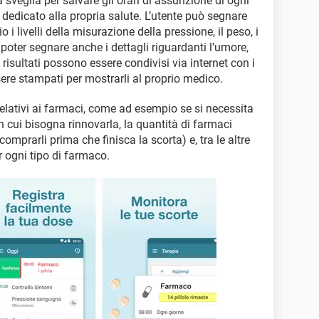
sveglia per salvare gli orari di assunzione di ogni
o dedicato alla propria salute. L’utente può segnare
 i livelli della misurazione della pressione, il peso, i
a poter segnare anche i dettagli riguardanti l’umore,
 risultati possono essere condivisi via internet con i
ere stampati per mostrarli al proprio medico.
relativi ai farmaci, come ad esempio se si necessita
n cui bisogna rinnovarla, la quantità di farmaci
icomprarli prima che finisca la scorta) e, tra le altre
 ogni tipo di farmaco.