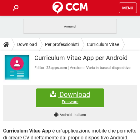
MENU
HOME
COVID-19
GAMING
GUIDE
Download
Per professionisti
Curriculum Vitae
INTRATTENIMENTO
ANDROID
COVID-19
GAMING
DOWNLOAD
Curriculum Vitae App per Android
iOS
WINDOWS 10
INTRATTENIMENTO
ANDROID
INSTAGRAM
COVID-19
WHATSAPP
GAMING
Editor:
23apps.com
Versione:
Varia in base al dispositivo
FORUM
iOS
WINDOWS 10
TIKTOK
INTRATTENIMENTO
FACEBOOK
ANDROID
INSTAGRAM
COVID-19
WHATSAPP
GAMING
GLOSSARIO
HARDWARE
iOS
WINDOWS 10
Download
TIKTOK
INTRATTENIMENTO
FACEBOOK
ANDROID
INSTAGRAM
COVID-19
WHATSAPP
GAMING
Freeware
HARDWARE
iOS
WINDOWS 10
TIKTOK
INTRATTENIMENTO
FACEBOOK
ANDROID
Android
-
Italiano
INSTAGRAM
WHATSAPP
HARDWARE
iOS
WINDOWS 10
TIKTOK
FACEBOOK
Curriculum Vitae App
è un'applicazione mobile che permette
INSTAGRAM
WHATSAPP
HARDWARE
di creare CV direttamente dal proprio dispositivo Android.