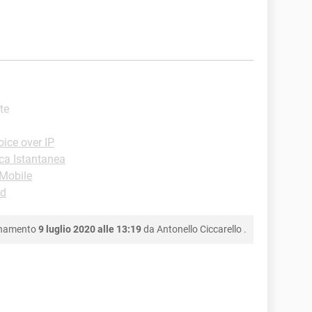
ste
ice over IP
ca Istantanea
-Mobile
id
rnamento
9 luglio 2020 alle 13:19
da
Antonello Ciccarello
.