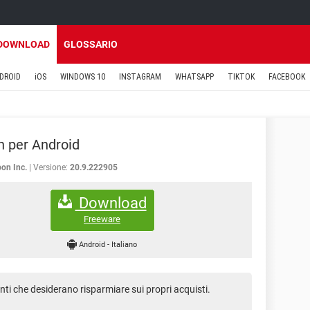
DOWNLOAD
GLOSSARIO
DROID
iOS
WINDOWS 10
INSTAGRAM
WHATSAPP
TIKTOK
FACEBOOK
 per Android
on Inc.
Versione:
20.9.222905
Download
Freeware
Android
-
Italiano
enti che desiderano risparmiare sui propri acquisti.