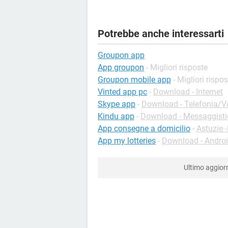
Potrebbe anche interessarti
Groupon app
App groupon
- Migliori risposte
Groupon mobile app
- Migliori rispo
Vinted app pc
-
Download - Internet
Skype app
-
Download - Telefonia/Vo
Kindu app
-
Download - Messaggisti
App consegne a domicilio
-
Astuzie 
App my lotteries
-
Download - Andro
Ultimo aggio