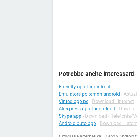
Potrebbe anche interessarti
Friendly app for android
Emulatore pokemon android
-
Astuzi
Vinted app pc
-
Download - Internet
Aliexpress app for android
-
Download
Skype app
-
Download - Telefonia/Vo
Android auto app
-
Download - Inter
Ortografia alternativa:
Friendly Android f