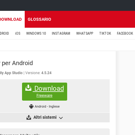
DOWNLOAD
GLOSSARIO
DROID
iOS
WINDOWS 10
INSTAGRAM
WHATSAPP
TIKTOK
FACEBOOK
y per Android
dly App Studio
Versione:
4.5.24
Download
Freeware
Android
-
Inglese
Altri sistemi