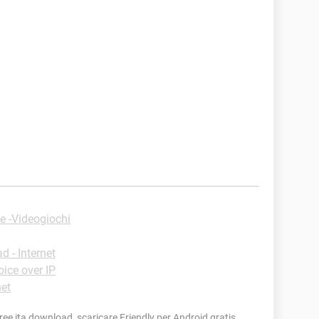
e -Videogiochi
 - Internet
ice over IP
net
ree ita download, scaricare Friendly per Android gratis,