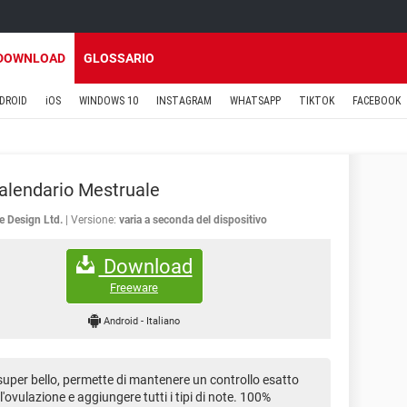
DOWNLOAD
GLOSSARIO
DROID
iOS
WINDOWS 10
INSTAGRAM
WHATSAPP
TIKTOK
FACEBOOK
Calendario Mestruale
e Design Ltd.
Versione:
varia a seconda del dispositivo
Download
Freeware
Android
-
Italiano
 super bello, permette di mantenere un controllo esatto
dell'ovulazione e aggiungere tutti i tipi di note. 100%