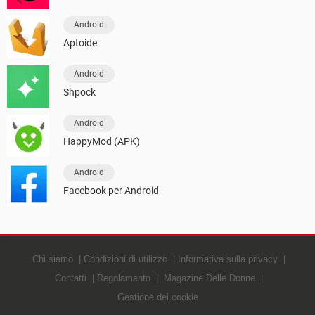
Android
Aptoide
Android
Shpock
Android
HappyMod (APK)
Android
Facebook per Android
Chi siamo
Condizioni di utilizzo
Informativa sulla privacy
Contatti
Regolamento
Magazine Delle Donne
Gestione dei cookie