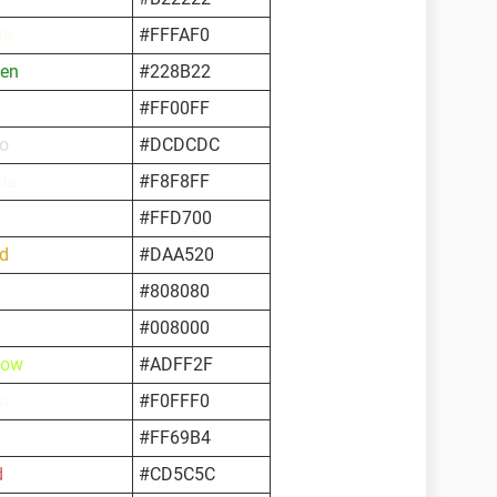
te
#FFFAF0
een
#228B22
#FF00FF
ro
#DCDCDC
te
#F8F8FF
#FFD700
od
#DAA520
#808080
#008000
low
#ADFF2F
w
#F0FFF0
#FF69B4
d
#CD5C5C