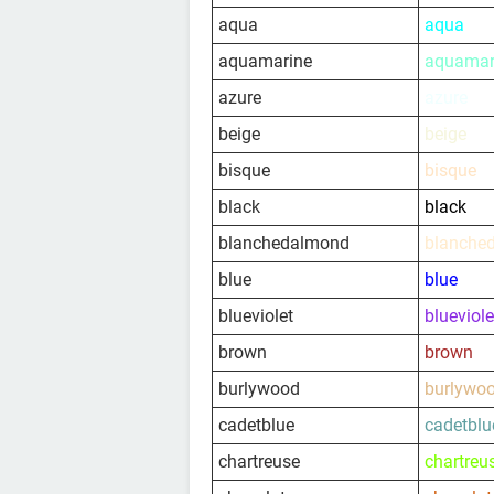
aqua
aqua
aquamarine
aquamar
azure
azure
beige
beige
bisque
bisque
black
black
blanchedalmond
blanche
blue
blue
blueviolet
blueviole
brown
brown
burlywood
burlywo
cadetblue
cadetblu
chartreuse
chartreu