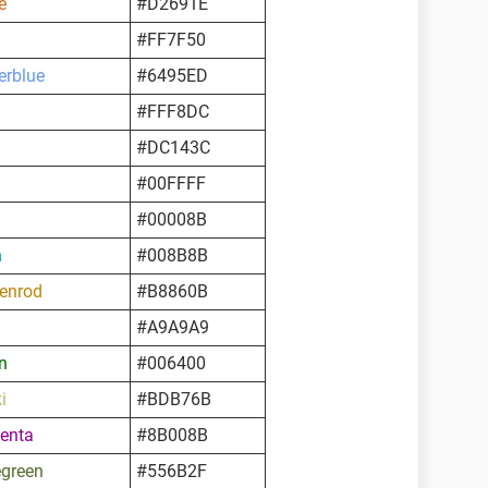
e
#D2691E
#FF7F50
erblue
#6495ED
#FFF8DC
#DC143C
#00FFFF
#00008B
n
#008B8B
enrod
#B8860B
#A9A9A9
n
#006400
i
#BDB76B
enta
#8B008B
egreen
#556B2F