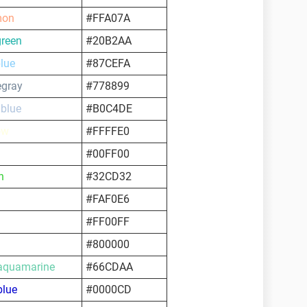
mon
#FFA07A
green
#20B2AA
blue
#87CEFA
egray
#778899
lblue
#B0C4DE
ow
#FFFFE0
#00FF00
n
#32CD32
#FAF0E6
#FF00FF
#800000
quamarine
#66CDAA
lue
#0000CD