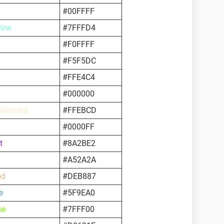
#00FFFF
ine
#7FFFD4
#F0FFFF
#F5F5DC
#FFE4C4
#000000
dalmond
#FFEBCD
#0000FF
t
#8A2BE2
#A52A2A
od
#DEB887
e
#5F9EA0
se
#7FFF00