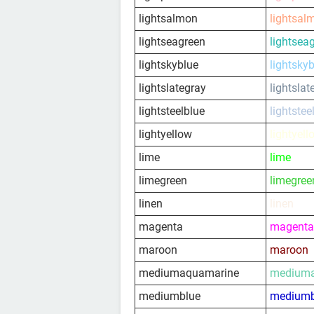
lightsalmon
lightsal
lightseagreen
lightsea
lightskyblue
lightsky
lightslategray
lightslat
lightsteelblue
lightstee
lightyellow
lightyell
lime
lime
limegreen
limegree
linen
linen
magenta
magenta
maroon
maroon
mediumaquamarine
mediuma
mediumblue
mediumb