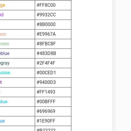
nge
#FF8C00
id
#9932CC
#8B0000
mon
#E9967A
green
#8FBC8F
eblue
#483D8B
egray
#2F4F4F
uoise
#00CED1
t
#9400D3
k
#FF1493
blue
#00BFFF
#696969
lue
#1E90FF
#B22222