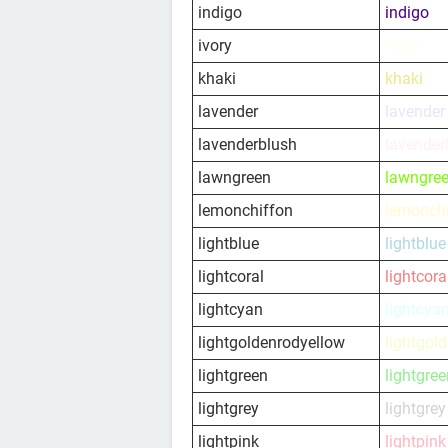
indigo
indigo
ivory
ivory
khaki
khaki
lavender
lavender
lavenderblush
lavender
lawngreen
lawngre
lemonchiffon
lemonch
lightblue
lightblue
lightcoral
lightcora
lightcyan
lightcya
lightgoldenrodyellow
lightgol
lightgreen
lightgree
lightgrey
lightgrey
lightpink
lightpink