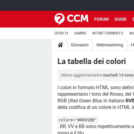
FORUM
GUIDE
COVID-19
GAMING
INTRATTENIMENTO
AN
Glossario
Webmastering
H
La tabella dei colori
Ultimo aggiornamento
martedì 14 nove
I colori in formato HTML sono defini
rappresentano i tono del Rosso, del 
RGB (
Red Green Blue
, in italiano
RV
della codifica di un colore in HTML 
colore="#RRVVBB"
. RR, VV e BB sono rispettivamente u
rosso e il blu.