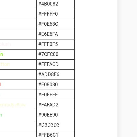
#4B0082
#FFFFF0
#F0E68C
#E6E6FA
blush
#FFF0F5
en
#7CFC00
iffon
#FFFACD
#ADD8E6
l
#F08080
n
#E0FFFF
denrodyellow
#FAFAD2
n
#90EE90
#D3D3D3
#FFB6C1