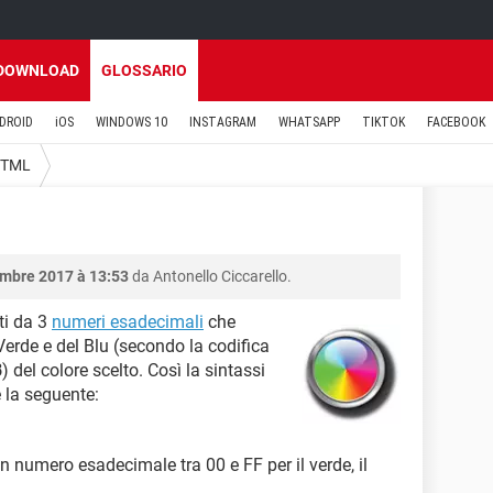
DOWNLOAD
GLOSSARIO
DROID
iOS
WINDOWS 10
INSTAGRAM
WHATSAPP
TIKTOK
FACEBOOK
TML
mbre 2017 à 13:53
da Antonello Ciccarello.
ti da 3
numeri esadecimali
che
Verde e del Blu (secondo la codifica
B
) del colore scelto. Così la sintassi
è la seguente:
n numero esadecimale tra 00 e FF per il verde, il