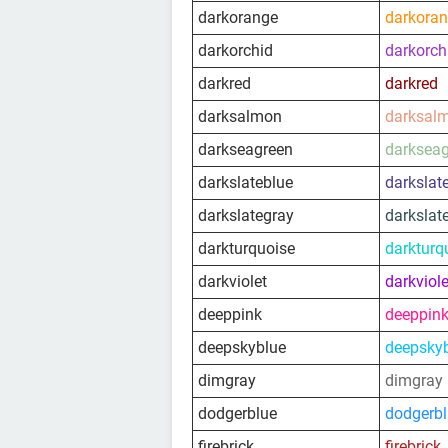
darkorange
darkora
darkorchid
darkorch
darkred
darkred
darksalmon
darksal
darkseagreen
darksea
darkslateblue
darkslat
darkslategray
darkslat
darkturquoise
darkturq
darkviolet
darkviole
deeppink
deeppin
deepskyblue
deepsky
dimgray
dimgray
dodgerblue
dodgerb
firebrick
firebrick