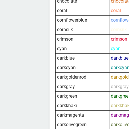
chocolate
chocolat
coral
coral
cornflowerblue
cornflow
cornsilk
cornsilk
crimson
crimson
cyan
cyan
darkblue
darkblue
darkcyan
darkcya
darkgoldenrod
darkgold
darkgray
darkgray
darkgreen
darkgree
darkkhaki
darkkhak
darkmagenta
darkmag
darkolivegreen
darkoliv