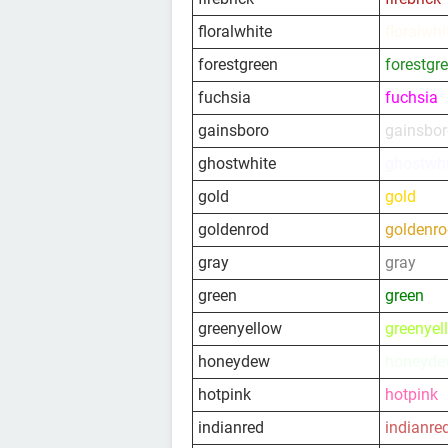
floralwhite
floralwhi
forestgreen
forestgr
fuchsia
fuchsia
gainsboro
gainsbo
ghostwhite
ghostwhi
gold
gold
goldenrod
goldenr
gray
gray
green
green
greenyellow
greenyel
honeydew
honeyde
hotpink
hotpink
indianred
indianre