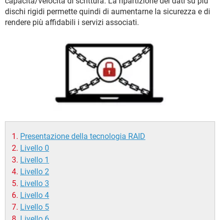
capacità/velocità di scrittura. La ripartizione dei dati su più
TIKTOK
FACEBOOK
dischi rigidi permette quindi di aumentarne la sicurezza e di
HARDWARE
rendere più affidabili i servizi associati.
Presentazione della tecnologia RAID
Livello 0
Livello 1
Livello 2
Livello 3
Livello 4
Livello 5
Livello 6