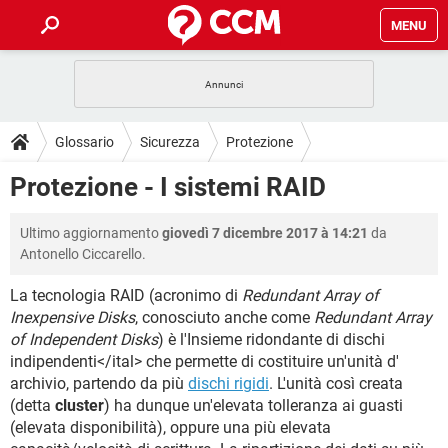
MENU
HOME
COVID-19
GAMING
GUIDE
Glossario
Sicurezza
Protezione
INTRATTENIMENTO
ANDROID
COVID-19
GAMING
DOWNLOAD
Protezione - I sistemi RAID
iOS
WINDOWS 10
INTRATTENIMENTO
ANDROID
INSTAGRAM
COVID-19
WHATSAPP
GAMING
FORUM
Ultimo aggiornamento
giovedì 7 dicembre 2017 à 14:21
da
iOS
WINDOWS 10
TIKTOK
INTRATTENIMENTO
FACEBOOK
ANDROID
Antonello Ciccarello.
INSTAGRAM
COVID-19
WHATSAPP
GAMING
GLOSSARIO
HARDWARE
iOS
WINDOWS 10
La tecnologia RAID (acronimo di
Redundant Array of
TIKTOK
INTRATTENIMENTO
FACEBOOK
ANDROID
Inexpensive Disks
, conosciuto anche come
Redundant Array
INSTAGRAM
COVID-19
WHATSAPP
GAMING
HARDWARE
iOS
WINDOWS 10
of Independent Disks
) è l'Insieme ridondante di dischi
TIKTOK
INTRATTENIMENTO
FACEBOOK
ANDROID
indipendenti</ital> che permette di costituire un'unità d'
INSTAGRAM
WHATSAPP
archivio, partendo da più
dischi rigidi
. L'unità così creata
HARDWARE
iOS
WINDOWS 10
(detta
TIKTOK
cluster
) ha dunque un'elevata tolleranza ai guasti
FACEBOOK
INSTAGRAM
WHATSAPP
(elevata disponibilità), oppure una più elevata
HARDWARE