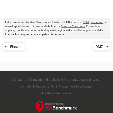
Il documento intitolato « Protezione - I sistemi RAID » dal sito
CCM
(
it.ccm.net
) è
reso disponibile sotto i termini della licenza
Creative Commons
. È possibile
copiare, modificare delle copie di questa pagina, nelle condizioni previste dalla
licenza, finché questa nota appaia chiaramente.
Firewall
DMZ
Chi siamo
Condizioni di utilizzo
Informativa sulla privacy
Contatti
Regolamento
Magazine Delle Donne
Gestione dei cookie