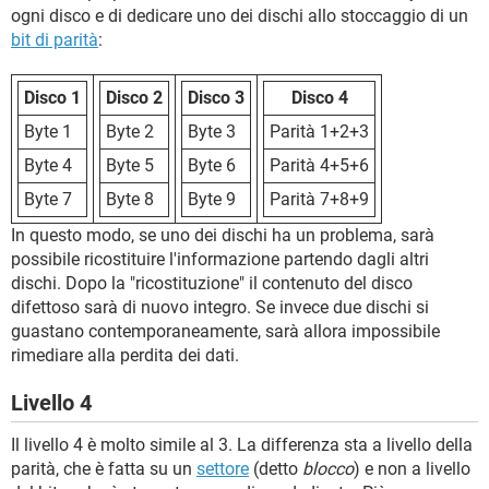
ogni disco e di dedicare uno dei dischi allo stoccaggio di un
bit di parità
:
Disco 1
Disco 2
Disco 3
Disco 4
Byte 1
Byte 2
Byte 3
Parità 1+2+3
Byte 4
Byte 5
Byte 6
Parità 4+5+6
Byte 7
Byte 8
Byte 9
Parità 7+8+9
In questo modo, se uno dei dischi ha un problema, sarà
possibile ricostituire l'informazione partendo dagli altri
dischi. Dopo la "ricostituzione" il contenuto del disco
difettoso sarà di nuovo integro. Se invece due dischi si
guastano contemporaneamente, sarà allora impossibile
rimediare alla perdita dei dati.
Livello 4
Il livello 4 è molto simile al 3. La differenza sta a livello della
parità, che è fatta su un
settore
(detto
blocco
) e non a livello