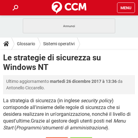
MENU
HOME
COVID-19
GAMING
GUIDE
Glossario
Sistemi operativi
INTRATTENIMENTO
ANDROID
COVID-19
GAMING
DOWNLOAD
Le strategie di sicurezza su
Windows NT (XP,Vista,...)
iOS
WINDOWS 10
INTRATTENIMENTO
ANDROID
Windows NT
INSTAGRAM
COVID-19
WHATSAPP
GAMING
FORUM
iOS
WINDOWS 10
TIKTOK
INTRATTENIMENTO
FACEBOOK
ANDROID
Ultimo aggiornamento
martedì 26 dicembre 2017 à 13:36
da
INSTAGRAM
COVID-19
WHATSAPP
GAMING
GLOSSARIO
HARDWARE
iOS
Antonello Ciccarello.
WINDOWS 10
TIKTOK
INTRATTENIMENTO
FACEBOOK
ANDROID
INSTAGRAM
COVID-19
WHATSAPP
GAMING
La strategia di sicurezza (in inglese
security policy
)
HARDWARE
iOS
WINDOWS 10
corrisponde all'insieme delle regole di sicurezza che si
TIKTOK
INTRATTENIMENTO
FACEBOOK
ANDROID
desidera realizzare in un'organizzazione, nonché il livello di
INSTAGRAM
WHATSAPP
HARDWARE
iOS
WINDOWS 10
quest'ultime.Grazie al gestore degli utenti posti nel
Menu
TIKTOK
FACEBOOK
Start
(
Programmi/strumenti di amministrazione
).
INSTAGRAM
WHATSAPP
HARDWARE