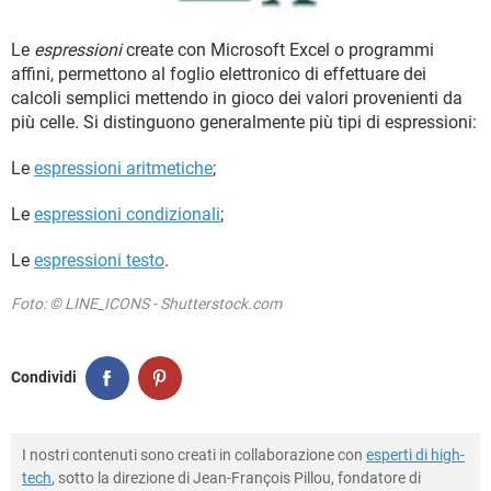
TIKTOK
FACEBOOK
HARDWARE
Le
espressioni
create con Microsoft Excel o programmi
affini, permettono al foglio elettronico di effettuare dei
calcoli semplici mettendo in gioco dei valori provenienti da
più celle. Si distinguono generalmente più tipi di espressioni:
Le
espressioni aritmetiche
;
Le
espressioni condizionali
;
Le
espressioni testo
.
Foto: © LINE_ICONS - Shutterstock.com
Condividi
I nostri contenuti sono creati in collaborazione con
esperti di high-
tech
, sotto la direzione di Jean-François Pillou, fondatore di