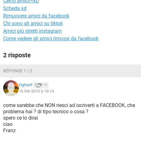
Cerco amici!!!xD
TIKTOK
FACEBOOK
Scheda xd
HARDWARE
Rimuovere amici da facebook
Chi sono gli amici su tiktok
Amici più stretti instagram
Come vedere gli amici rimossi da facebook
2 risposte
RÉPONSE 1 / 2
OgheriF
11
16 feb 2010 à 18:14
come sarebbe che NON riesci ad iscriverti a FACEBOOK, che
problema hai ? di tipo tecnico o cosa ?
spero ce lo dirai
ciao
Franz