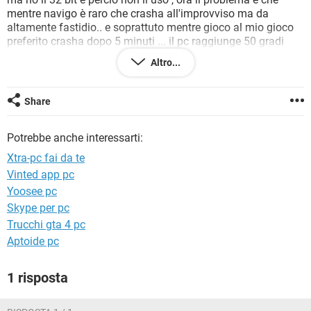
TIKTOK
FACEBOOK
mentre navigo è raro che crasha all'improvviso ma da
altamente fastidio.. e soprattuto mentre gioco al mio gioco
HARDWARE
preferito crasha dopo 5 minuti ... il pc raggiunge 50 gradi
Le mie caratteristiche ( non sono tanto esperto perciò se dico
Altro...
ca**ate sappiatelo )
Scheda madre : ASUS P5G41T -M LX
Share
Scheda video : Intel g41 express chipset (INTEGRATA)
Processore : Intel pentium E5400
Potrebbe anche interessarti:
Ram : 2 banchi , un banco di 2 gigabyte e un altro banco
occupato da un 4 gigabyte corsair (che utilizzo)
Xtra-pc fai da te
Vinted app pc
Ah e ho installato windows 10 32 bit EnterPrise
Yoosee pc
Skype per pc
Trucchi gta 4 pc
Aptoide pc
1 risposta