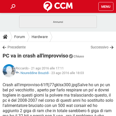
MENU
HOME
COVID-19
GAMING
GUIDE
Forum
Hardware
INTRATTENIMENTO
ANDROID
COVID-19
GAMING
DOWNLOAD
Precedente
Successivo
iOS
WINDOWS 10
INTRATTENIMENTO
ANDROID
PC va in crash all'improvviso
INSTAGRAM
COVID-19
WHATSAPP
GAMING
Chiuso
FORUM
iOS
WINDOWS 10
TIKTOK
INTRATTENIMENTO
FACEBOOK
ANDROID
Riccardo
- 21 ago 2016 alle 17:11
INSTAGRAM
COVID-19
WHATSAPP
GAMING
GLOSSARIO
Noureddine Bouzidi
-
23 ago 2016 alle 18:03
HARDWARE
iOS
WINDOWS 10
TIKTOK
INTRATTENIMENTO
FACEBOOK
ANDROID
INSTAGRAM
COVID-19
WHATSAPP
GAMING
Crash all'improvviso-61ffj77gklsx300.jpgSalve ho un pc un
HARDWARE
iOS
WINDOWS 10
bel po' vecchiotto , aperto per farlo respirare un po' e dovrei
TIKTOK
INTRATTENIMENTO
FACEBOOK
ANDROID
togliere in questi giorni la polvere ma tralasciando questo, il
INSTAGRAM
WHATSAPP
pc è del 2008-2007 nel corso di questi anni ho sostituito solo
HARDWARE
iOS
WINDOWS 10
TIKTOK
FACEBOOK
l'alimentatore bruciato con un 500 wat corsair ed ho
INSTAGRAM
WHATSAPP
aggiunto 2 giga di ram che in totale sarebbero 6 giga di ram
HARDWARE
ma ho il 32 bit e perciò non li uso , ora il problema è che