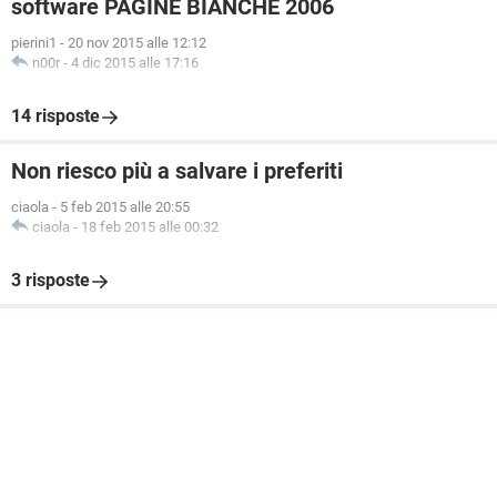
software PAGINE BIANCHE 2006
pierini1
-
20 nov 2015 alle 12:12
n00r
-
4 dic 2015 alle 17:16
14 risposte
Non riesco più a salvare i preferiti
ciaola
-
5 feb 2015 alle 20:55
ciaola
-
18 feb 2015 alle 00:32
3 risposte