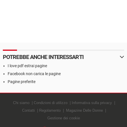
POTREBBE ANCHE INTERESSARTI
I love pdf estrai pagine
Facebook non carica le pagine
Pagine preferite
Chi siamo
Condizioni di utilizzo
Informativa sulla privacy
Contatti
Regolamento
Magazine Delle Donne
Gestione dei cookie