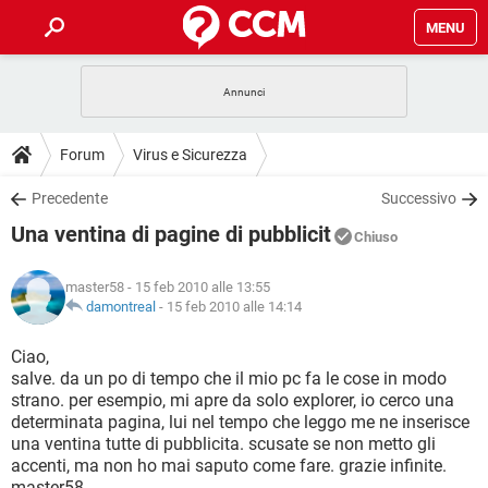
MENU
HOME
COVID-19
GAMING
GUIDE
Forum
Virus e Sicurezza
INTRATTENIMENTO
ANDROID
COVID-19
GAMING
DOWNLOAD
Precedente
Successivo
iOS
WINDOWS 10
INTRATTENIMENTO
ANDROID
Una ventina di pagine di pubblicit
INSTAGRAM
COVID-19
WHATSAPP
GAMING
Chiuso
FORUM
iOS
WINDOWS 10
TIKTOK
INTRATTENIMENTO
FACEBOOK
ANDROID
master58
- 15 feb 2010 alle 13:55
INSTAGRAM
COVID-19
WHATSAPP
GAMING
GLOSSARIO
damontreal
-
15 feb 2010 alle 14:14
HARDWARE
iOS
WINDOWS 10
TIKTOK
INTRATTENIMENTO
FACEBOOK
ANDROID
INSTAGRAM
COVID-19
WHATSAPP
GAMING
Ciao,
HARDWARE
iOS
WINDOWS 10
salve. da un po di tempo che il mio pc fa le cose in modo
TIKTOK
INTRATTENIMENTO
FACEBOOK
ANDROID
strano. per esempio, mi apre da solo explorer, io cerco una
INSTAGRAM
WHATSAPP
determinata pagina, lui nel tempo che leggo me ne inserisce
HARDWARE
iOS
WINDOWS 10
TIKTOK
FACEBOOK
una ventina tutte di pubblicita. scusate se non metto gli
INSTAGRAM
WHATSAPP
accenti, ma non ho mai saputo come fare. grazie infinite.
HARDWARE
master58.