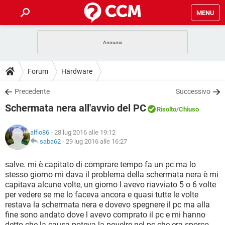
MENU
HOME
COVID-19
GAMING
GUIDE
Forum
Hardware
INTRATTENIMENTO
ANDROID
COVID-19
GAMING
DOWNLOAD
Precedente
Successivo
iOS
WINDOWS 10
INTRATTENIMENTO
ANDROID
Schermata nera all'avvio del PC
INSTAGRAM
COVID-19
WHATSAPP
GAMING
Risolto
/Chiuso
FORUM
iOS
WINDOWS 10
TIKTOK
INTRATTENIMENTO
FACEBOOK
ANDROID
alfio86
- 28 lug 2016 alle 19:12
INSTAGRAM
COVID-19
WHATSAPP
GAMING
GLOSSARIO
saba62
-
29 lug 2016 alle 16:27
HARDWARE
iOS
WINDOWS 10
TIKTOK
INTRATTENIMENTO
FACEBOOK
ANDROID
INSTAGRAM
COVID-19
WHATSAPP
GAMING
salve. mi è capitato di comprare tempo fa un pc ma lo
HARDWARE
iOS
WINDOWS 10
stesso giorno mi dava il problema della schermata nera è mi
TIKTOK
INTRATTENIMENTO
FACEBOOK
ANDROID
capitava alcune volte, un giorno l avevo riavviato 5 o 6 volte
INSTAGRAM
WHATSAPP
per vedere se me lo faceva ancora e quasi tutte le volte
HARDWARE
iOS
WINDOWS 10
TIKTOK
FACEBOOK
restava la schermata nera e dovevo spegnere il pc ma alla
INSTAGRAM
WHATSAPP
fine sono andato dove l avevo comprato il pc e mi hanno
HARDWARE
detto che la causa poteva la povelre nel pc che era sporco