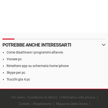
POTREBBE ANCHE INTERESSARTI
Come disattivare i programmi all'avvio
Yoosee pc
Rimettere app su schermata home iphone
Skype per pc
Trucchi gta 4 pc
Chi siamo
Condizioni di utilizzo
Informativa sulla privacy
Contatti
Regolamento
Magazine Delle Donne