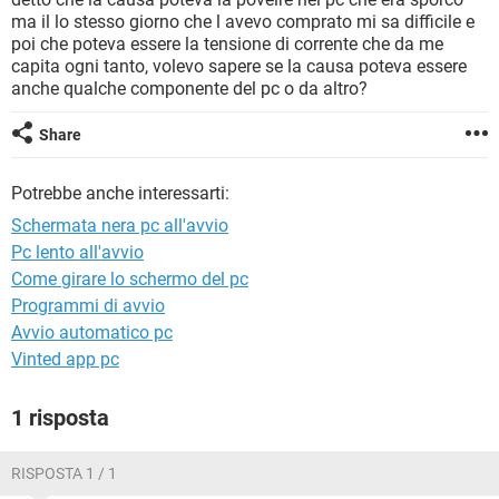
TIKTOK
FACEBOOK
ma il lo stesso giorno che l avevo comprato mi sa difficile e
poi che poteva essere la tensione di corrente che da me
HARDWARE
capita ogni tanto, volevo sapere se la causa poteva essere
anche qualche componente del pc o da altro?
Share
Potrebbe anche interessarti:
Schermata nera pc all'avvio
Pc lento all'avvio
Come girare lo schermo del pc
Programmi di avvio
Avvio automatico pc
Vinted app pc
1 risposta
RISPOSTA 1 / 1