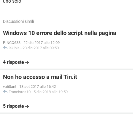
uno solo
Discussioni simili
Windows 10 errore dello script nella pagina
PINCO633
-
22 dic 2017 alle 12:09
lakibis
-
23 dic 2017 alle 09:50
4 risposte
Non ho accesso a mail Tin.it
va60ant
-
13 set 2017 alle 16:42
Francisros10
-
5 dic 2018 alle 19:59
5 risposte