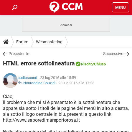
MENU
HOME
COVID-19
GAMING
GUIDE
Forum
Webmastering
INTRATTENIMENTO
ANDROID
COVID-19
GAMING
DOWNLOAD
Precedente
Successivo
iOS
WINDOWS 10
INTRATTENIMENTO
ANDROID
HTML errore sottolineatura
INSTAGRAM
COVID-19
WHATSAPP
GAMING
Risolto
/Chiuso
FORUM
iOS
WINDOWS 10
TIKTOK
INTRATTENIMENTO
FACEBOOK
ANDROID
audiosound
- 23 lug 2016 alle 15:59
INSTAGRAM
COVID-19
WHATSAPP
GAMING
GLOSSARIO
Noureddine Bouzidi
-
23 lug 2016 alle 17:23
HARDWARE
iOS
WINDOWS 10
TIKTOK
INTRATTENIMENTO
FACEBOOK
ANDROID
INSTAGRAM
COVID-19
WHATSAPP
GAMING
Ciao,
HARDWARE
iOS
WINDOWS 10
Il problema che mi si è presentato è la sottolineatura che
TIKTOK
INTRATTENIMENTO
FACEBOOK
ANDROID
appare sia sotto i titoli delle pagine del menù in alto a destra,
INSTAGRAM
WHATSAPP
sia sotto il logo centrale in blu, presenti a questo link:
HARDWARE
iOS
WINDOWS 10
TIKTOK
FACEBOOK
http://www.saporedimareportorosa.it
INSTAGRAM
WHATSAPP
HARDWARE
Nelle altre pagine del sito la sottolineatura non appare, come