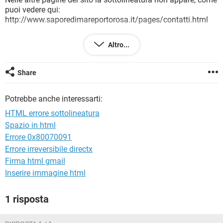
TIKTOK
FACEBOOK
puoi vedere qui:
http://www.saporedimareportorosa.it/pages/contatti.html
HARDWARE
Come risolvo?
Altro...
Certo di un riscontro, grazie anticipatamente
Share
Potrebbe anche interessarti:
HTML errore sottolineatura
Spazio in html
Errore 0x80070091
Errore irreversibile directx
Firma html gmail
Inserire immagine html
1 risposta