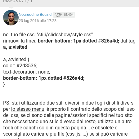
RISPOSTA 1 / 1
Noureddine Bouzidi
15.404
23 lug 2016 alle 17:23
nel tuo file css: "stili/slideshow/style.css"
rimuovi la linea
border-bottom: 1px dotted #826a4d;
dal tag
a, a:visited
a, a:visited {
color: #2d3536;
text-decoration: none;
border-bottom: 1px dotted #826a4d;
}
PS: stai utilizzando
due stili diversi
in
due fogli di stili diversi
per
lo stesso menu
, è proprio il contrario dello scopo dell'uso
dei css, se ci sono delle pagine/sezioni specifici nel tuo sito
che necessitano uno stile diverso dal resto, utilizza un altro
fogli che carichi solo in questa pagina... è obsolete e
sconsigliato caricare più file (css, js, ...) se si può caricare