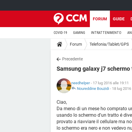
FORUM
GUIDE
COVID-19
GAMING
INTRATTENIMENTO
AN
Forum
Telefonia/Tablet/GPS
Precedente
Samsung galaxy j7 schermo 
needhelper
- 17 lug 2016 alle 19:11
Noureddine Bouzidi
-
18 lug 2016 
Ciao,
Da meno di un mese ho comprato un
usando lo schermo d'un tratto é dive
provato a riavviare il cellulare ma n
lo schermo era nero e non vedevo nul