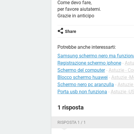
Come devo fare,
per favore aiutatemi.
Grazie in anticipo
Share
Potrebbe anche interessarti:
Samsung schermo nero ma funzion
Registrazione schermo iphone
-
Astu
Schermo del computer
-
Astuzie - C
Blocco schermo huawei
-
Astuzie -M
Schermo nero pc aranzulla
-
Astuzie
Porta usb non funziona
-
Astuzie -U
1 risposta
RISPOSTA 1 / 1