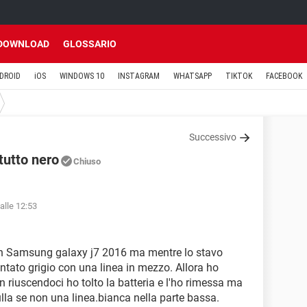
DOWNLOAD
GLOSSARIO
DROID
iOS
WINDOWS 10
INSTAGRAM
WHATSAPP
TIKTOK
FACEBOOK
Successivo
tutto nero
Chiuso
alle 12:53
 Samsung galaxy j7 2016 ma mentre lo stavo
ntato grigio con una linea in mezzo. Allora ho
on riuscendoci ho tolto la batteria e l'ho rimessa ma
la se non una linea.bianca nella parte bassa.