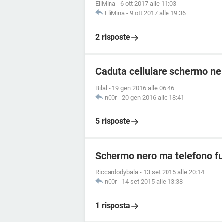
EliMina
-
6 ott 2017 alle 11:03
EliMina
-
9 ott 2017 alle 19:36
2 risposte
Caduta cellulare schermo ne
Bilal
-
19 gen 2016 alle 06:46
n00r
-
20 gen 2016 alle 18:41
5 risposte
Schermo nero ma telefono f
Riccardodybala
-
13 set 2015 alle 20:14
n00r
-
14 set 2015 alle 13:38
1 risposta