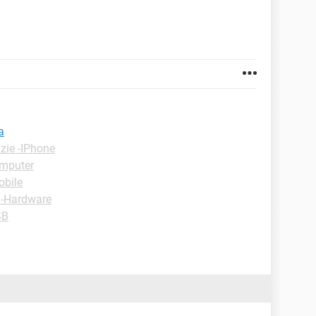
a
zie -IPhone
omputer
obile
 -Hardware
SB