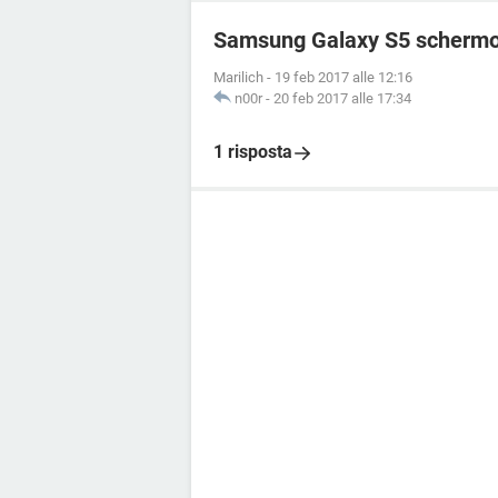
Samsung Galaxy S5 schermo
Marilich
-
19 feb 2017 alle 12:16
n00r
-
20 feb 2017 alle 17:34
1 risposta