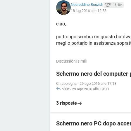
Noureddine Bouzidi
15.404
18 lug 2016 alle 12:53
ciao,
purtroppo sembra un guasto hardware 
meglio portarlo in assistenza soprat
Discussioni simili
Schermo nero del computer p
Chiabologna
-
29 ago 2016 alle 17:18
n00r
-
29 ago 2016 alle 19:33
3 risposte
Schermo nero PC dopo acce