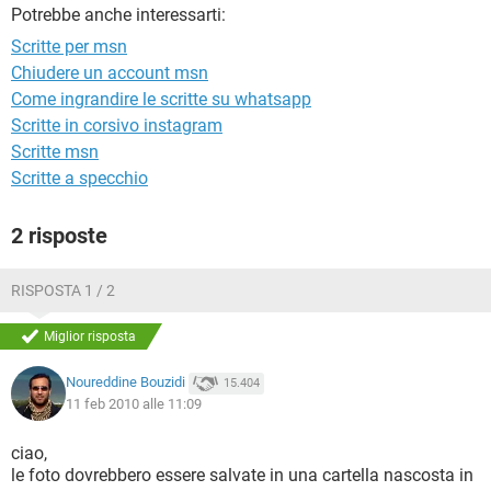
TIKTOK
FACEBOOK
Potrebbe anche interessarti:
Scritte per msn
HARDWARE
Chiudere un account msn
Come ingrandire le scritte su whatsapp
Scritte in corsivo instagram
Scritte msn
Scritte a specchio
2 risposte
RISPOSTA 1 / 2
Miglior risposta
Noureddine Bouzidi
15.404
11 feb 2010 alle 11:09
ciao,
le foto dovrebbero essere salvate in una cartella nascosta in