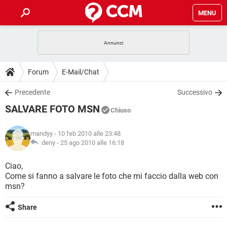
MENU
HOME
COVID-19
GAMING
GUIDE
Forum
E-Mail/Chat
INTRATTENIMENTO
ANDROID
COVID-19
GAMING
DOWNLOAD
Precedente
Successivo
iOS
WINDOWS 10
INTRATTENIMENTO
ANDROID
SALVARE FOTO MSN
INSTAGRAM
COVID-19
WHATSAPP
GAMING
Chiuso
FORUM
iOS
WINDOWS 10
TIKTOK
INTRATTENIMENTO
FACEBOOK
ANDROID
mandyy
- 10 feb 2010 alle 23:48
INSTAGRAM
COVID-19
WHATSAPP
GAMING
GLOSSARIO
deny -
25 ago 2010 alle 16:18
HARDWARE
iOS
WINDOWS 10
TIKTOK
INTRATTENIMENTO
FACEBOOK
ANDROID
INSTAGRAM
COVID-19
WHATSAPP
GAMING
Ciao,
HARDWARE
iOS
WINDOWS 10
Come si fanno a salvare le foto che mi faccio dalla web con
TIKTOK
INTRATTENIMENTO
FACEBOOK
ANDROID
msn?
INSTAGRAM
WHATSAPP
HARDWARE
iOS
WINDOWS 10
TIKTOK
FACEBOOK
Share
INSTAGRAM
WHATSAPP
HARDWARE