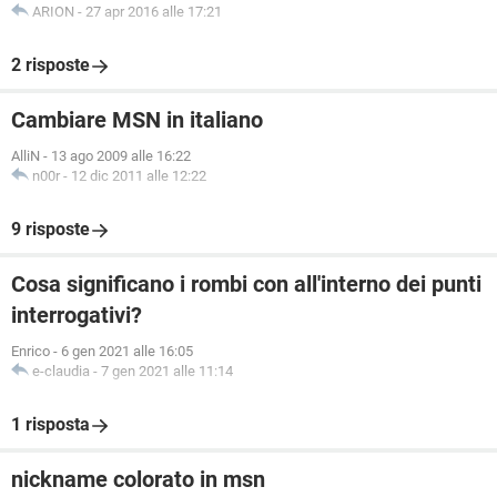
ARION
-
27 apr 2016 alle 17:21
2 risposte
Cambiare MSN in italiano
AlliN
-
13 ago 2009 alle 16:22
n00r
-
12 dic 2011 alle 12:22
9 risposte
Cosa significano i rombi con all'interno dei punti
interrogativi?
Enrico
-
6 gen 2021 alle 16:05
e-claudia
-
7 gen 2021 alle 11:14
1 risposta
nickname colorato in msn