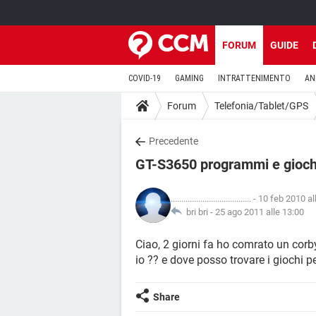
FORUM
GUIDE
COVID-19
GAMING
INTRATTENIMENTO
AN
Forum
Telefonia/Tablet/GPS
Precedente
GT-S3650 programmi e gioch
......................................
- 10 feb 2010 al
bri bri -
25 ago 2011 alle 13:00
Ciao, 2 giorni fa ho comrato un co
io ?? e dove posso trovare i giochi per
Share