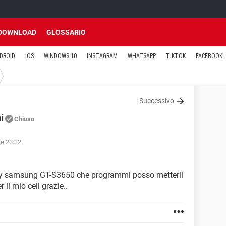
DOWNLOAD
GLOSSARIO
DROID
iOS
WINDOWS 10
INSTAGRAM
WHATSAPP
TIKTOK
FACEBOOK
Successivo
i
Chiuso
le 23:32
rby samsung GT-S3650 che programmi posso metterli
 il mio cell grazie..