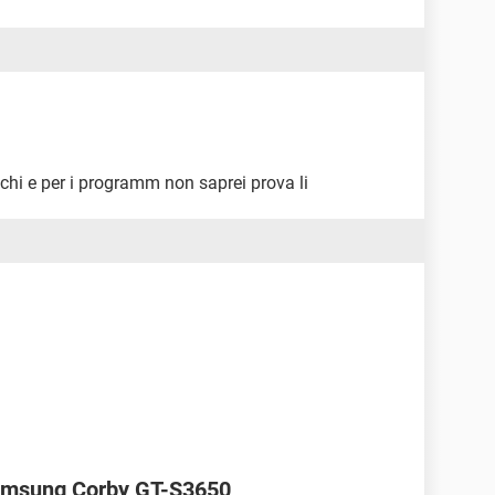
iochi e per i programm non saprei prova li
 Samsung Corby GT-S3650