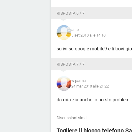
RISPOSTA 6 / 7
anto
5 set 2010 alle 14:10
scrivi su google mobile9 e li trovi g
RISPOSTA 7 / 7
w parma
24 mar 2010 alle 21:22
da mia zia anche io ho sto problem
Discussioni simili
Togliere il blocco telefono