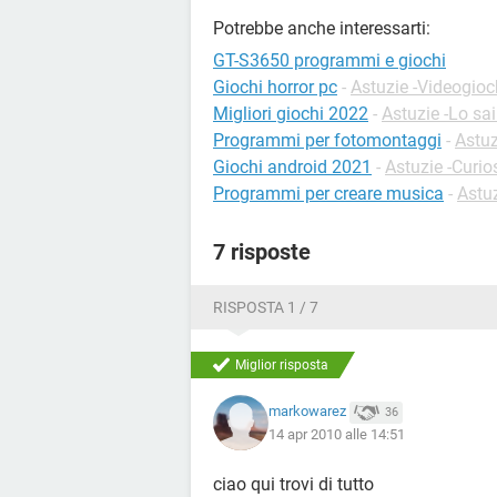
Potrebbe anche interessarti:
GT-S3650 programmi e giochi
Giochi horror pc
-
Astuzie -Videogioc
Migliori giochi 2022
-
Astuzie -Lo sai
Programmi per fotomontaggi
-
Astuz
Giochi android 2021
-
Astuzie -Curio
Programmi per creare musica
-
Astu
7 risposte
RISPOSTA 1 / 7
Miglior risposta
markowarez
36
14 apr 2010 alle 14:51
ciao qui trovi di tutto