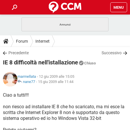
MENU
HOME
COVID-19
GAMING
GUIDE
Forum
Internet
INTRATTENIMENTO
ANDROID
COVID-19
GAMING
DOWNLOAD
Precedente
Successivo
iOS
WINDOWS 10
INTRATTENIMENTO
ANDROID
IE 8 difficoltà nell'istallazione
INSTAGRAM
COVID-19
WHATSAPP
GAMING
Chiuso
FORUM
iOS
WINDOWS 10
TIKTOK
INTRATTENIMENTO
FACEBOOK
ANDROID
marmellata
- 12 giu 2009 alle 15:05
INSTAGRAM
COVID-19
WHATSAPP
GAMING
GLOSSARIO
nane77
-
15 giu 2009 alle 11:44
HARDWARE
iOS
WINDOWS 10
TIKTOK
INTRATTENIMENTO
FACEBOOK
ANDROID
INSTAGRAM
COVID-19
WHATSAPP
GAMING
Ciao a tutti!!!
HARDWARE
iOS
WINDOWS 10
TIKTOK
INTRATTENIMENTO
FACEBOOK
ANDROID
non riesco ad installare IE 8 che ho scaricato, ma mi esce la
INSTAGRAM
WHATSAPP
scritta che Internet Explorer 8 non è supportato da questo
HARDWARE
iOS
WINDOWS 10
TIKTOK
FACEBOOK
sistema operativo ed io ho Windows Vista 32-bit
INSTAGRAM
WHATSAPP
HARDWARE
Potete aiutarmi?