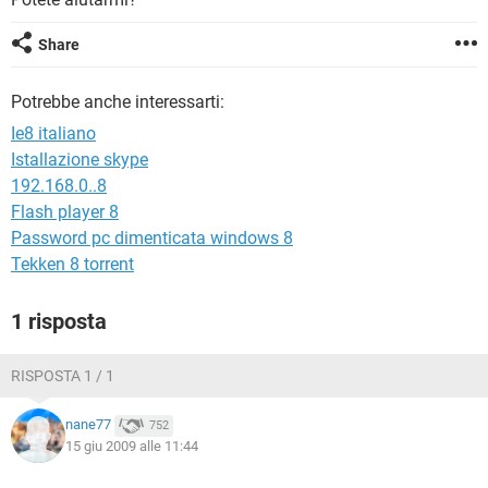
TIKTOK
FACEBOOK
HARDWARE
Share
Potrebbe anche interessarti:
Ie8 italiano
Istallazione skype
192.168.0..8
Flash player 8
Password pc dimenticata windows 8
Tekken 8 torrent
1 risposta
RISPOSTA 1 / 1
nane77
752
15 giu 2009 alle 11:44