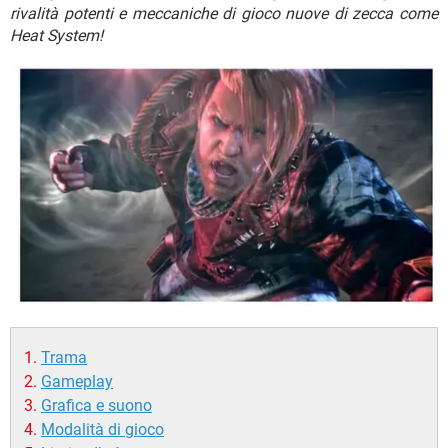
TIKTOK
FACEBOOK
rivalità potenti e meccaniche di gioco nuove di zecca come
Heat System!
HARDWARE
Trama
Gameplay
Grafica e suono
Modalità di gioco