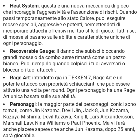
Heat System
: questa è una nuova meccanica di gioco
che incoraggia l'aggressività e l'assunzione di rischi. Quando
passi temporaneamente allo stato Calore, puoi eseguire
mosse speciali, aggressive e potenti, permettendoti di
incorporare attacchi offensivi nel tuo stile di gioco. Tutti i set
di mosse si basano sulle abilità e caratteristiche uniche di
ogni personaggio.
Recoverable Gauge
: il danno che subisci bloccando
grandi mosse o da combo aeree rimarrà come un pezzo
bianco. Puoi riempirlo quando colpisci i tuoi avversari o
bloccano i tuoi attacchi.
Rage Art
: introdotto già in TEKKEN 7, Rage Art è un
potente attacco con proprietà schiaccianti che può essere
attivato una volta per round. Ogni personaggio ha una Rage
Art unica basata sulle sue abilità.
Personaggi
: la maggior parte dei personaggi iconici sono
tornati, come Jin Kazama, Devil Jin, Jack-8, Jun Kazama,
Kazuya Mishima, Devil Kazuya, King II, Lars Alexandersson,
Marshall Law, Nina Williams o Paul Phoenix. Ma vi farà
anche piacere sapere che anche Jun Kazama, dopo 25 anni,
sarà giocabile.