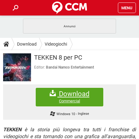
MENU
HOME
COVID-19
GAMING
GUIDE
Download
Videogiochi
INTRATTENIMENTO
ANDROID
COVID-19
GAMING
DOWNLOAD
TEKKEN 8 per PC
iOS
WINDOWS 10
INTRATTENIMENTO
ANDROID
INSTAGRAM
COVID-19
WHATSAPP
GAMING
Editor:
Bandai Namco Entertainment
FORUM
iOS
WINDOWS 10
TIKTOK
INTRATTENIMENTO
FACEBOOK
ANDROID
INSTAGRAM
COVID-19
WHATSAPP
GAMING
GLOSSARIO
HARDWARE
iOS
WINDOWS 10
Download
TIKTOK
INTRATTENIMENTO
FACEBOOK
ANDROID
INSTAGRAM
COVID-19
WHATSAPP
GAMING
Commercial
HARDWARE
iOS
WINDOWS 10
TIKTOK
INTRATTENIMENTO
FACEBOOK
ANDROID
Windows 10
-
Inglese
INSTAGRAM
WHATSAPP
HARDWARE
iOS
WINDOWS 10
TIKTOK
FACEBOOK
TEKKEN
è la storia più longeva tra tutti i franchise di
INSTAGRAM
WHATSAPP
videogiochi e sta tornando con una grafica all'avanguardia,
HARDWARE