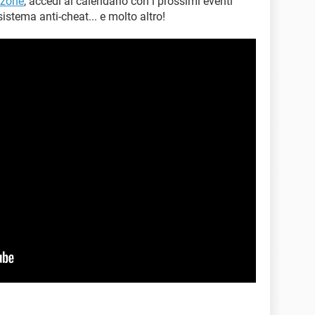
rzone
, accedi al calendario con i prossimi eventi
istema anti-cheat... e molto altro!