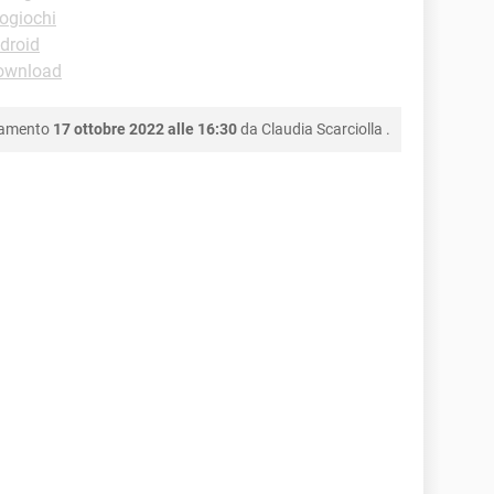
ogiochi
droid
ownload
namento
17 ottobre 2022 alle 16:30
da
Claudia Scarciolla
.