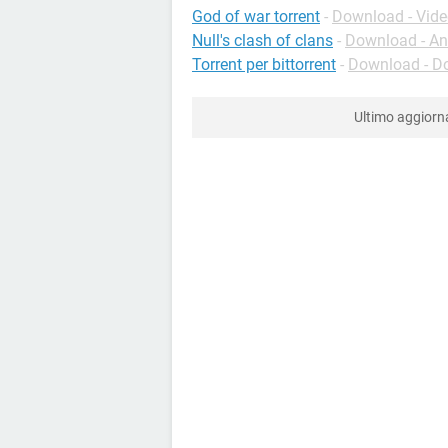
God of war torrent
-
Download - Vide
Null's clash of clans
-
Download - An
Torrent per bittorrent
-
Download - D
Ultimo aggior