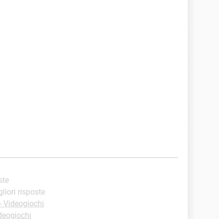
ste
gliori risposte
 Videogiochi
deogiochi