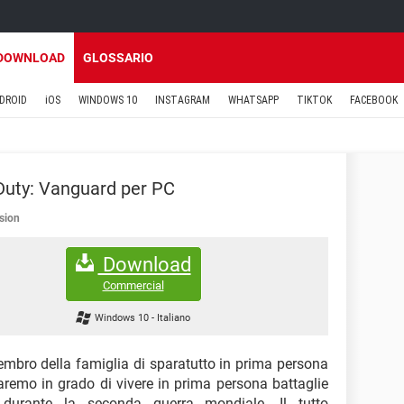
DOWNLOAD
GLOSSARIO
DROID
iOS
WINDOWS 10
INSTAGRAM
WHATSAPP
TIKTOK
FACEBOOK
 Duty: Vanguard per PC
ision
Download
Commercial
Windows 10
-
Italiano
embro della famiglia di sparatutto in prima persona
saremo in grado di vivere in prima persona battaglie
urante la seconda guerra mondiale. Il tutto