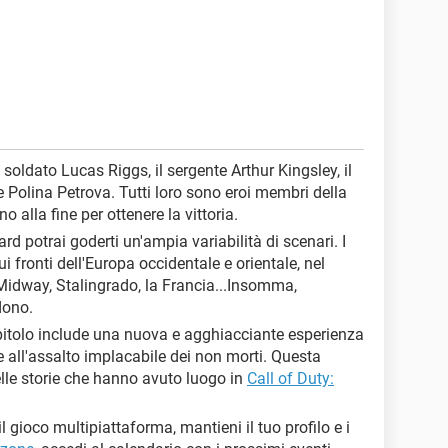
il soldato Lucas Riggs, il sergente Arthur Kingsley, il
 Polina Petrova. Tutti loro sono eroi membri della
o alla fine per ottenere la vittoria.
ard potrai goderti un'ampia variabilità di scenari. I
fronti dell'Europa occidentale e orientale, nel
e Midway, Stalingrado, la Francia...Insomma,
ndono.
pitolo include una nuova e agghiacciante esperienza
e all'assalto implacabile dei non morti. Questa
elle storie che hanno avuto luogo in
Call of Duty:
 il gioco multipiattaforma, mantieni il tuo profilo e i