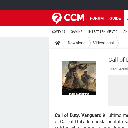
FORUM
GUIDE
COVID-19
GAMING
INTRATTENIMENTO
AN
Download
Videogiochi
Call of
Editor:
Activ
Call of Duty: Vanguard
è l'ultimo m
di Call of Duty. In questa puntata 
epiche che hanno avuto luogo d