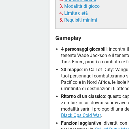
Modalità di gioco
Limite d'età
Requisiti minimi
Gameplay
4 personaggi giocabili
: incontra 
tenente Wade Jackson e il tenente
Task Force, pronti a combattere fin
20 mappe
: in Call of Duty: Vangu
tuoi personaggi combatteranno sui 
Pacifico e in Nord Africa, le Isol
un'infinità di destinazioni ti atte
Ritorno di un classico
: questo ca
Zombie, in cui dovrai sopravviver
modalità sarà il prologo di una d
Black Ops Cold War
.
Funzioni aggiuntive
: divertiti con