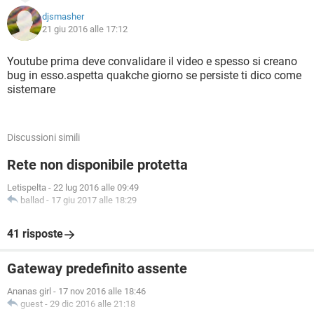
djsmasher
21 giu 2016 alle 17:12
Youtube prima deve convalidare il video e spesso si creano
bug in esso.aspetta quakche giorno se persiste ti dico come
sistemare
Discussioni simili
Rete non disponibile protetta
Letispelta
-
22 lug 2016 alle 09:49
ballad
-
17 giu 2017 alle 18:29
41 risposte
Gateway predefinito assente
Ananas girl
-
17 nov 2016 alle 18:46
guest
-
29 dic 2016 alle 21:18