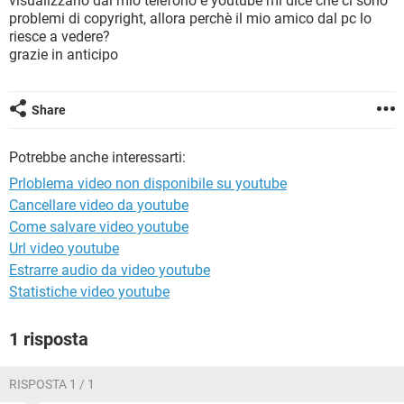
visualizzarlo dal mio telefono e youtube mi dice che ci sono
TIKTOK
FACEBOOK
problemi di copyright, allora perchè il mio amico dal pc lo
riesce a vedere?
HARDWARE
grazie in anticipo
Share
Potrebbe anche interessarti:
Prloblema video non disponibile su youtube
Cancellare video da youtube
Come salvare video youtube
Url video youtube
Estrarre audio da video youtube
Statistiche video youtube
1 risposta
RISPOSTA 1 / 1