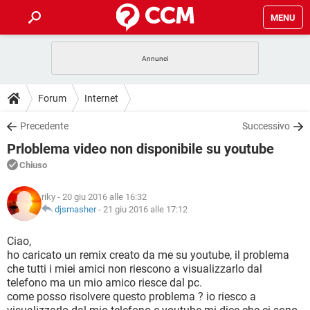
MENU
HOME
COVID-19
GAMING
GUIDE
Forum
Internet
INTRATTENIMENTO
ANDROID
COVID-19
GAMING
DOWNLOAD
Precedente
Successivo
iOS
WINDOWS 10
INTRATTENIMENTO
ANDROID
Prloblema video non disponibile su youtube
INSTAGRAM
COVID-19
WHATSAPP
GAMING
FORUM
iOS
WINDOWS 10
Chiuso
TIKTOK
INTRATTENIMENTO
FACEBOOK
ANDROID
INSTAGRAM
COVID-19
WHATSAPP
GAMING
GLOSSARIO
HARDWARE
iOS
riky
- 20 giu 2016 alle 16:32
WINDOWS 10
TIKTOK
INTRATTENIMENTO
FACEBOOK
ANDROID
djsmasher
-
21 giu 2016 alle 17:12
INSTAGRAM
COVID-19
WHATSAPP
GAMING
HARDWARE
iOS
WINDOWS 10
Ciao,
TIKTOK
INTRATTENIMENTO
FACEBOOK
ANDROID
ho caricato un remix creato da me su youtube, il problema
INSTAGRAM
WHATSAPP
che tutti i miei amici non riescono a visualizzarlo dal
HARDWARE
iOS
WINDOWS 10
TIKTOK
FACEBOOK
telefono ma un mio amico riesce dal pc.
INSTAGRAM
WHATSAPP
come posso risolvere questo problema ? io riesco a
HARDWARE