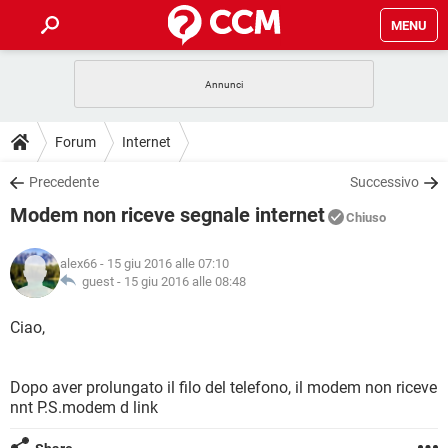
MENU
HOME
COVID-19
GAMING
GUIDE
Forum
Internet
INTRATTENIMENTO
ANDROID
COVID-19
GAMING
DOWNLOAD
Precedente
Successivo
iOS
WINDOWS 10
INTRATTENIMENTO
ANDROID
Modem non riceve segnale internet
INSTAGRAM
COVID-19
WHATSAPP
GAMING
Chiuso
FORUM
iOS
WINDOWS 10
TIKTOK
INTRATTENIMENTO
FACEBOOK
ANDROID
alex66
- 15 giu 2016 alle 07:10
INSTAGRAM
COVID-19
WHATSAPP
GAMING
GLOSSARIO
guest -
15 giu 2016 alle 08:48
HARDWARE
iOS
WINDOWS 10
TIKTOK
INTRATTENIMENTO
FACEBOOK
ANDROID
INSTAGRAM
COVID-19
WHATSAPP
GAMING
Ciao,
HARDWARE
iOS
WINDOWS 10
TIKTOK
INTRATTENIMENTO
FACEBOOK
ANDROID
INSTAGRAM
WHATSAPP
Dopo aver prolungato il filo del telefono, il modem non riceve
HARDWARE
iOS
WINDOWS 10
TIKTOK
FACEBOOK
nnt P.S.modem d link
INSTAGRAM
WHATSAPP
HARDWARE