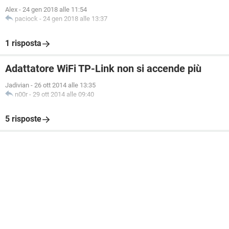
Alex
-
24 gen 2018 alle 11:54
paciock
-
24 gen 2018 alle 13:37
1 risposta
Adattatore WiFi TP-Link non si accende più
Jadivian
-
26 ott 2014 alle 13:35
n00r
-
29 ott 2014 alle 09:40
5 risposte