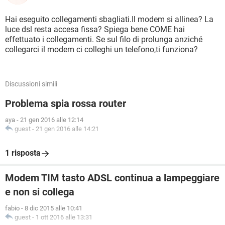
Hai eseguito collegamenti sbagliati.Il modem si allinea? La
luce dsl resta accesa fissa? Spiega bene COME hai
effettuato i collegamenti. Se sul filo di prolunga anziché
collegarci il modem ci colleghi un telefono,ti funziona?
Discussioni simili
Problema spia rossa router
aya
-
21 gen 2016 alle 12:14
guest
-
21 gen 2016 alle 14:21
1 risposta
Modem TIM tasto ADSL continua a lampeggiare
e non si collega
fabio
-
8 dic 2015 alle 10:41
guest
-
1 ott 2016 alle 13:31