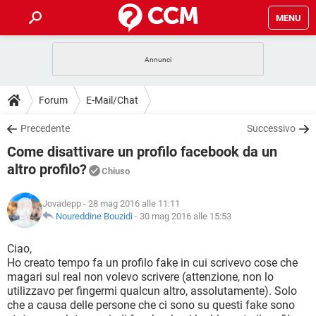
MENU
HOME
COVID-19
GAMING
GUIDE
Forum
E-Mail/Chat
INTRATTENIMENTO
ANDROID
COVID-19
GAMING
DOWNLOAD
Precedente
Successivo
iOS
WINDOWS 10
INTRATTENIMENTO
ANDROID
Come disattivare un profilo facebook da un
INSTAGRAM
COVID-19
WHATSAPP
GAMING
FORUM
iOS
WINDOWS 10
altro profilo?
Chiuso
TIKTOK
INTRATTENIMENTO
FACEBOOK
ANDROID
INSTAGRAM
COVID-19
WHATSAPP
GAMING
GLOSSARIO
HARDWARE
iOS
WINDOWS 10
Jovadepp
- 28 mag 2016 alle 11:11
TIKTOK
INTRATTENIMENTO
FACEBOOK
ANDROID
Noureddine Bouzidi
-
30 mag 2016 alle 15:53
INSTAGRAM
COVID-19
WHATSAPP
GAMING
HARDWARE
iOS
WINDOWS 10
Ciao,
TIKTOK
INTRATTENIMENTO
FACEBOOK
ANDROID
INSTAGRAM
WHATSAPP
Ho creato tempo fa un profilo fake in cui scrivevo cose che
HARDWARE
iOS
WINDOWS 10
magari sul real non volevo scrivere (attenzione, non lo
TIKTOK
FACEBOOK
utilizzavo per fingermi qualcun altro, assolutamente). Solo
INSTAGRAM
WHATSAPP
che a causa delle persone che ci sono su questi fake sono
HARDWARE