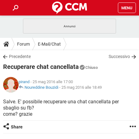
MENU
HOME
COVID-19
GAMING
GUIDE
Forum
E-Mail/Chat
INTRATTENIMENTO
ANDROID
COVID-19
GAMING
DOWNLOAD
Precedente
Successivo
iOS
WINDOWS 10
INTRATTENIMENTO
ANDROID
Recuperare chat cancellata
INSTAGRAM
COVID-19
WHATSAPP
GAMING
Chiuso
FORUM
iOS
WINDOWS 10
TIKTOK
INTRATTENIMENTO
FACEBOOK
ANDROID
pirand
- 25 mag 2016 alle 17:00
INSTAGRAM
COVID-19
WHATSAPP
GAMING
GLOSSARIO
Noureddine Bouzidi
-
25 mag 2016 alle 18:49
HARDWARE
iOS
WINDOWS 10
TIKTOK
INTRATTENIMENTO
FACEBOOK
ANDROID
INSTAGRAM
COVID-19
WHATSAPP
GAMING
Salve. E' possibile recuperare una chat cancellata per
HARDWARE
iOS
WINDOWS 10
sbaglio su fb?
TIKTOK
INTRATTENIMENTO
FACEBOOK
ANDROID
come? grazie
INSTAGRAM
WHATSAPP
HARDWARE
iOS
WINDOWS 10
TIKTOK
FACEBOOK
Share
INSTAGRAM
WHATSAPP
HARDWARE