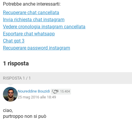
TIKTOK
FACEBOOK
Potrebbe anche interessarti:
Recuperare chat cancellata
HARDWARE
Invia richiesta chat instagram
Vedere cronologia instagram cancellata
Esportare chat whatsapp
Chat gpt 3
Recuperare password instagram
1 risposta
RISPOSTA 1 / 1
Noureddine Bouzidi
15.404
25 mag 2016 alle 18:49
ciao,
purtroppo non si può