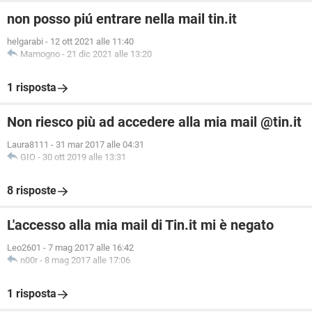
non posso piú entrare nella mail tin.it
helgarabi
-
12 ott 2021 alle 11:40
Mamogno
-
21 dic 2021 alle 13:20
1 risposta
Non riesco più ad accedere alla mia mail @tin.it
Laura8111
-
31 mar 2017 alle 04:31
GIO
-
30 ott 2019 alle 13:31
8 risposte
L'accesso alla mia mail di Tin.it mi è negato
Leo2601
-
7 mag 2017 alle 16:42
n00r
-
8 mag 2017 alle 17:06
1 risposta