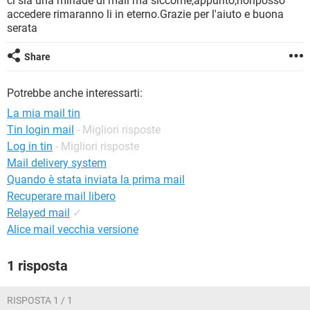
ci sia una miriade di mail ma siccome,appunto,nonposso
TIKTOK
FACEBOOK
accedere rimaranno li in eterno.Grazie per l'aiuto e buona
serata
HARDWARE
Share
Potrebbe anche interessarti:
La mia mail tin
Tin login mail
- Migliori risposte
Log in tin
- Migliori risposte
Mail delivery system
Quando è stata inviata la prima mail
Recuperare mail libero
Relayed mail
✓
Alice mail vecchia versione
1 risposta
RISPOSTA 1 / 1