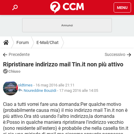
MENU
HOME
COVID-19
GAMING
GUIDE
Forum
E-Mail/Chat
INTRATTENIMENTO
ANDROID
COVID-19
GAMING
DOWNLOAD
Precedente
Successivo
iOS
WINDOWS 10
INTRATTENIMENTO
ANDROID
Ripristinare indirizzo mail Tin.it non più attivo
INSTAGRAM
COVID-19
WHATSAPP
GAMING
FORUM
iOS
WINDOWS 10
Chiuso
TIKTOK
INTRATTENIMENTO
FACEBOOK
ANDROID
INSTAGRAM
COVID-19
WHATSAPP
GAMING
GLOSSARIO
HARDWARE
iOS
oldtimes
- 16 mag 2016 alle 21:11
WINDOWS 10
TIKTOK
INTRATTENIMENTO
FACEBOOK
ANDROID
Noureddine Bouzidi
-
17 mag 2016 alle 14:05
INSTAGRAM
COVID-19
WHATSAPP
GAMING
HARDWARE
iOS
WINDOWS 10
Ciao a tutti vorrei fare una domanda:Per qualche motivo
TIKTOK
INTRATTENIMENTO
FACEBOOK
ANDROID
(probabilmente causa mia) il mio indirizzo mail Tin.it non è
INSTAGRAM
WHATSAPP
più attivo.Ora stò usando l'altro indirizzo,la domanda
HARDWARE
iOS
WINDOWS 10
TIKTOK
FACEBOOK
è:Posso in qualche maniera ripristinare l'indirizzo vecchio
INSTAGRAM
WHATSAPP
(sono residente all'estero) è probabile che nella casella tin.it
HARDWARE