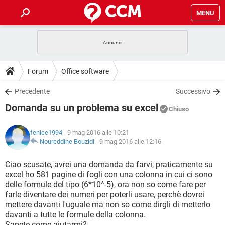
MENU
HOME
COVID-19
GAMING
GUIDE
Forum
Office software
INTRATTENIMENTO
ANDROID
COVID-19
GAMING
DOWNLOAD
Precedente
Successivo
iOS
WINDOWS 10
INTRATTENIMENTO
ANDROID
Domanda su un problema su excel
INSTAGRAM
COVID-19
WHATSAPP
GAMING
Chiuso
FORUM
iOS
WINDOWS 10
TIKTOK
INTRATTENIMENTO
FACEBOOK
ANDROID
fenice1994
- 9 mag 2016 alle 10:21
INSTAGRAM
COVID-19
WHATSAPP
GAMING
GLOSSARIO
Noureddine Bouzidi
-
9 mag 2016 alle 12:16
HARDWARE
iOS
WINDOWS 10
TIKTOK
INTRATTENIMENTO
FACEBOOK
ANDROID
INSTAGRAM
COVID-19
WHATSAPP
GAMING
Ciao scusate, avrei una domanda da farvi, praticamente su
HARDWARE
iOS
WINDOWS 10
excel ho 581 pagine di fogli con una colonna in cui ci sono
TIKTOK
INTRATTENIMENTO
FACEBOOK
ANDROID
delle formule del tipo (6*10^-5), ora non so come fare per
INSTAGRAM
WHATSAPP
farle diventare dei numeri per poterli usare, perchè dovrei
HARDWARE
iOS
WINDOWS 10
TIKTOK
FACEBOOK
mettere davanti l'uguale ma non so come dirgli di metterlo
INSTAGRAM
WHATSAPP
davanti a tutte le formule della colonna.
HARDWARE
Sapete come aiutarmi?