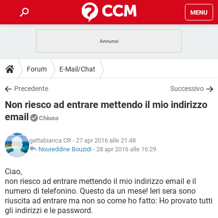
MENU
HOME
COVID-19
GAMING
GUIDE
Forum
E-Mail/Chat
INTRATTENIMENTO
ANDROID
COVID-19
GAMING
DOWNLOAD
Precedente
Successivo
iOS
WINDOWS 10
INTRATTENIMENTO
ANDROID
Non riesco ad entrare mettendo il mio indirizzo
INSTAGRAM
COVID-19
WHATSAPP
GAMING
FORUM
iOS
WINDOWS 10
email
Chiuso
TIKTOK
INTRATTENIMENTO
FACEBOOK
ANDROID
INSTAGRAM
COVID-19
WHATSAPP
GAMING
GLOSSARIO
HARDWARE
iOS
WINDOWS 10
gattabianca CR
- 27 apr 2016 alle 21:48
TIKTOK
INTRATTENIMENTO
FACEBOOK
ANDROID
Noureddine Bouzidi
-
28 apr 2016 alle 16:29
INSTAGRAM
COVID-19
WHATSAPP
GAMING
HARDWARE
iOS
WINDOWS 10
Ciao,
TIKTOK
INTRATTENIMENTO
FACEBOOK
ANDROID
INSTAGRAM
WHATSAPP
non riesco ad entrare mettendo il mio indirizzo email e il
HARDWARE
iOS
WINDOWS 10
numero di telefonino. Questo da un mese! Ieri sera sono
TIKTOK
FACEBOOK
riuscita ad entrare ma non so come ho fatto: Ho provato tutti
INSTAGRAM
WHATSAPP
gli indirizzi e le password.
HARDWARE