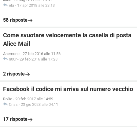
ela
-
17 apr 2018 alle 23:13
58 risposte
Come svuotare velocemente la casella di posta
Alice Mail
Anemone
-
27 feb 2016 alle 11:56
n00r
-
29 feb 2016 alle 17:28
2 risposte
Facebook il codice mi arriva sul numero vecchio
RoRo
-
20 feb 2017 alle 14:59
Criss
-
23 giu 2023 alle 04:11
17 risposte