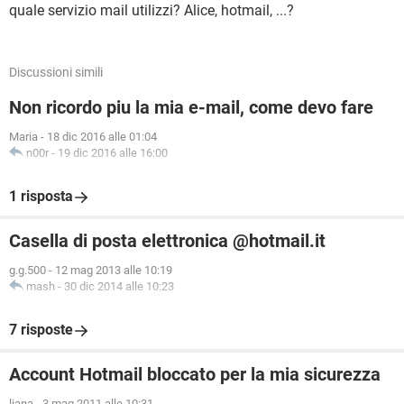
quale servizio mail utilizzi? Alice, hotmail, ...?
Discussioni simili
Non ricordo piu la mia e-mail, come devo fare
Maria
-
18 dic 2016 alle 01:04
n00r
-
19 dic 2016 alle 16:00
1 risposta
Casella di posta elettronica @hotmail.it
g.g.500
-
12 mag 2013 alle 10:19
mash
-
30 dic 2014 alle 10:23
7 risposte
Account Hotmail bloccato per la mia sicurezza
liana
-
3 mag 2011 alle 10:31