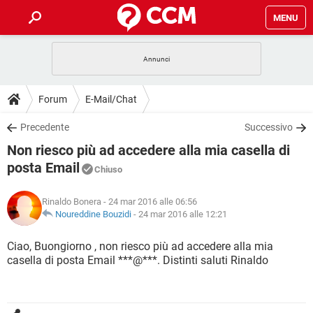
MENU
HOME
COVID-19
GAMING
GUIDE
Forum
E-Mail/Chat
INTRATTENIMENTO
ANDROID
COVID-19
GAMING
DOWNLOAD
Precedente
Successivo
iOS
WINDOWS 10
INTRATTENIMENTO
ANDROID
Non riesco più ad accedere alla mia casella di
INSTAGRAM
COVID-19
WHATSAPP
GAMING
FORUM
iOS
WINDOWS 10
posta Email
Chiuso
TIKTOK
INTRATTENIMENTO
FACEBOOK
ANDROID
INSTAGRAM
COVID-19
WHATSAPP
GAMING
GLOSSARIO
HARDWARE
iOS
WINDOWS 10
Rinaldo Bonera
- 24 mar 2016 alle 06:56
TIKTOK
INTRATTENIMENTO
FACEBOOK
ANDROID
Noureddine Bouzidi
-
24 mar 2016 alle 12:21
INSTAGRAM
COVID-19
WHATSAPP
GAMING
HARDWARE
iOS
WINDOWS 10
Ciao, Buongiorno , non riesco più ad accedere alla mia
TIKTOK
INTRATTENIMENTO
FACEBOOK
ANDROID
INSTAGRAM
WHATSAPP
casella di posta Email ***@***. Distinti saluti Rinaldo
HARDWARE
iOS
WINDOWS 10
TIKTOK
FACEBOOK
INSTAGRAM
WHATSAPP
HARDWARE