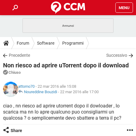
MENU
HOME
COVID-19
GAMING
GUIDE
Forum
Software
Programmi
INTRATTENIMENTO
ANDROID
COVID-19
GAMING
DOWNLOAD
Precedente
Successivo
iOS
WINDOWS 10
INTRATTENIMENTO
ANDROID
Non riesco ad aprire uTorrent dopo il download
INSTAGRAM
COVID-19
WHATSAPP
GAMING
FORUM
iOS
WINDOWS 10
Chiuso
TIKTOK
INTRATTENIMENTO
FACEBOOK
ANDROID
INSTAGRAM
COVID-19
WHATSAPP
GAMING
GLOSSARIO
HARDWARE
iOS
attomo70
- 22 mar 2016 alle 15:08
WINDOWS 10
TIKTOK
INTRATTENIMENTO
FACEBOOK
ANDROID
Noureddine Bouzidi
-
22 mar 2016 alle 17:00
INSTAGRAM
COVID-19
WHATSAPP
GAMING
HARDWARE
iOS
WINDOWS 10
ciao , nn riesco ad aprire utorrent dopo il dowloader , lo
TIKTOK
INTRATTENIMENTO
FACEBOOK
ANDROID
scarica ma nn lo apre qualcuno puo consigliarmi un
INSTAGRAM
WHATSAPP
qualcosa ? o semplicemente devo sbattere a terra il pc?
HARDWARE
iOS
WINDOWS 10
TIKTOK
FACEBOOK
INSTAGRAM
WHATSAPP
Share
HARDWARE