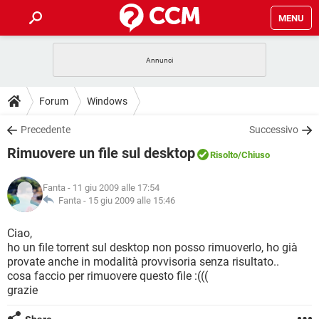
MENU
HOME
COVID-19
GAMING
GUIDE
Forum
Windows
INTRATTENIMENTO
ANDROID
COVID-19
GAMING
DOWNLOAD
Precedente
Successivo
iOS
WINDOWS 10
INTRATTENIMENTO
ANDROID
Rimuovere un file sul desktop
INSTAGRAM
COVID-19
WHATSAPP
GAMING
Risolto
/Chiuso
FORUM
iOS
WINDOWS 10
TIKTOK
INTRATTENIMENTO
FACEBOOK
ANDROID
Fanta
- 11 giu 2009 alle 17:54
INSTAGRAM
COVID-19
WHATSAPP
GAMING
GLOSSARIO
Fanta -
15 giu 2009 alle 15:46
HARDWARE
iOS
WINDOWS 10
TIKTOK
INTRATTENIMENTO
FACEBOOK
ANDROID
INSTAGRAM
COVID-19
WHATSAPP
GAMING
Ciao,
HARDWARE
iOS
WINDOWS 10
ho un file torrent sul desktop non posso rimuoverlo, ho già
TIKTOK
INTRATTENIMENTO
FACEBOOK
ANDROID
provate anche in modalità provvisoria senza risultato..
INSTAGRAM
WHATSAPP
cosa faccio per rimuovere questo file :(((
HARDWARE
iOS
WINDOWS 10
TIKTOK
FACEBOOK
grazie
INSTAGRAM
WHATSAPP
HARDWARE