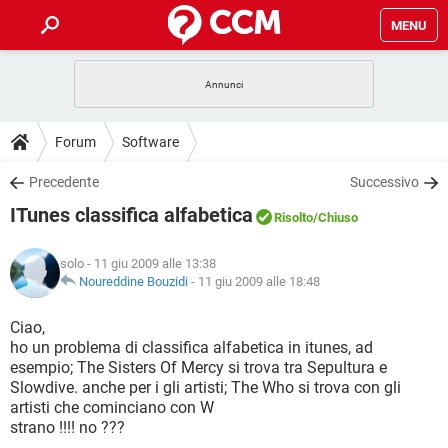
MENU
HOME
COVID-19
GAMING
GUIDE
Forum
Software
INTRATTENIMENTO
ANDROID
COVID-19
GAMING
DOWNLOAD
Precedente
Successivo
iOS
WINDOWS 10
INTRATTENIMENTO
ANDROID
ITunes classifica alfabetica
INSTAGRAM
COVID-19
WHATSAPP
GAMING
Risolto
/Chiuso
FORUM
iOS
WINDOWS 10
TIKTOK
INTRATTENIMENTO
FACEBOOK
ANDROID
solo
- 11 giu 2009 alle 13:38
INSTAGRAM
COVID-19
WHATSAPP
GAMING
GLOSSARIO
Noureddine Bouzidi
-
11 giu 2009 alle 18:48
HARDWARE
iOS
WINDOWS 10
TIKTOK
INTRATTENIMENTO
FACEBOOK
ANDROID
INSTAGRAM
COVID-19
WHATSAPP
GAMING
Ciao,
HARDWARE
iOS
WINDOWS 10
ho un problema di classifica alfabetica in itunes, ad
TIKTOK
INTRATTENIMENTO
FACEBOOK
ANDROID
esempio; The Sisters Of Mercy si trova tra Sepultura e
INSTAGRAM
WHATSAPP
Slowdive. anche per i gli artisti; The Who si trova con gli
HARDWARE
iOS
WINDOWS 10
TIKTOK
FACEBOOK
artisti che cominciano con W
INSTAGRAM
WHATSAPP
strano !!!! no ???
HARDWARE