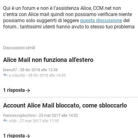
Qui è un forum e non è l'assistenza Alice, CCM.net non
c'entra con Alice mail quindi non possiamo verificare niente
possiamo solo suggerirti di leggere
questa discussione
del
forum.. tantissimi utenti hanno avuto lo stesso tuo problema
Discussioni simili
Alice Mail non funziona all'estero
bianu57
-
28 dic 2018 alle 13:38
e-claudia
-
28 dic 2018 alle 14:59
1 risposta
Account Alice Mail bloccato, come sbloccarlo
francescopluchino
-
25 mar 2017 alle 14:52
n00r
-
27 mar 2017 alle 17:50
1 risposta