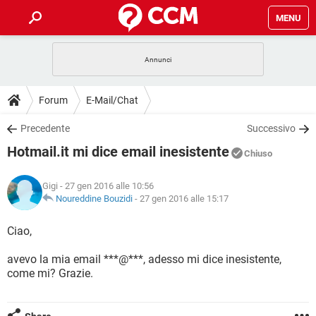
MENU
HOME
COVID-19
GAMING
GUIDE
Forum
E-Mail/Chat
INTRATTENIMENTO
ANDROID
COVID-19
GAMING
DOWNLOAD
Precedente
Successivo
iOS
WINDOWS 10
INTRATTENIMENTO
ANDROID
Hotmail.it mi dice email inesistente
INSTAGRAM
COVID-19
WHATSAPP
GAMING
Chiuso
FORUM
iOS
WINDOWS 10
TIKTOK
INTRATTENIMENTO
FACEBOOK
ANDROID
Gigi
- 27 gen 2016 alle 10:56
INSTAGRAM
COVID-19
WHATSAPP
GAMING
GLOSSARIO
Noureddine Bouzidi
-
27 gen 2016 alle 15:17
HARDWARE
iOS
WINDOWS 10
TIKTOK
INTRATTENIMENTO
FACEBOOK
ANDROID
INSTAGRAM
COVID-19
WHATSAPP
GAMING
Ciao,
HARDWARE
iOS
WINDOWS 10
TIKTOK
INTRATTENIMENTO
FACEBOOK
ANDROID
avevo la mia email ***@***, adesso mi dice inesistente,
INSTAGRAM
WHATSAPP
come mi? Grazie.
HARDWARE
iOS
WINDOWS 10
TIKTOK
FACEBOOK
INSTAGRAM
WHATSAPP
HARDWARE