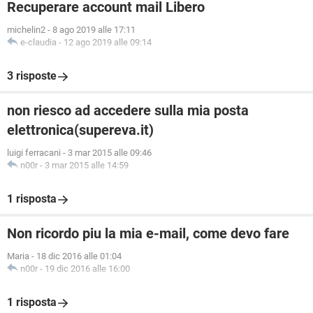
Recuperare account mail Libero
michelin2
-
8 ago 2019 alle 17:11
e-claudia
-
12 ago 2019 alle 09:14
3 risposte
non riesco ad accedere sulla mia posta
elettronica(supereva.it)
luigi ferracani
-
3 mar 2015 alle 09:46
n00r
-
3 mar 2015 alle 14:59
1 risposta
Non ricordo piu la mia e-mail, come devo fare
Maria
-
18 dic 2016 alle 01:04
n00r
-
19 dic 2016 alle 16:00
1 risposta