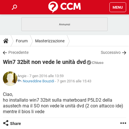
MENU
HOME
COVID-19
GAMING
GUIDE
Forum
Masterizzazione
INTRATTENIMENTO
ANDROID
COVID-19
GAMING
DOWNLOAD
Precedente
Successivo
iOS
WINDOWS 10
INTRATTENIMENTO
ANDROID
Win7 32bit non vede le unità dvd
INSTAGRAM
COVID-19
WHATSAPP
GAMING
Chiuso
FORUM
iOS
WINDOWS 10
TIKTOK
INTRATTENIMENTO
FACEBOOK
ANDROID
Angie
- 7 gen 2016 alle 13:59
INSTAGRAM
COVID-19
WHATSAPP
GAMING
GLOSSARIO
Noureddine Bouzidi
-
7 gen 2016 alle 15:43
HARDWARE
iOS
WINDOWS 10
TIKTOK
INTRATTENIMENTO
FACEBOOK
ANDROID
INSTAGRAM
COVID-19
WHATSAPP
GAMING
Ciao,
HARDWARE
iOS
WINDOWS 10
ho installato win7 32bit sulla materboard P5LD2 della
TIKTOK
INTRATTENIMENTO
FACEBOOK
ANDROID
asustech ma il SO non vede le unità dvd (2 con attacco ide)
INSTAGRAM
WHATSAPP
mentre il bios li vede
HARDWARE
iOS
WINDOWS 10
TIKTOK
FACEBOOK
INSTAGRAM
WHATSAPP
Share
HARDWARE