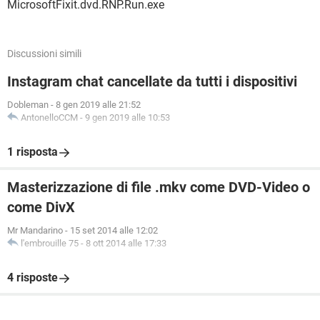
MicrosoftFixit.dvd.RNP.Run.exe
Discussioni simili
Instagram chat cancellate da tutti i dispositivi
Dobleman
-
8 gen 2019 alle 21:52
AntonelloCCM
-
9 gen 2019 alle 10:53
1 risposta
Masterizzazione di file .mkv come DVD-Video o
come DivX
Mr Mandarino
-
15 set 2014 alle 12:02
l'embrouille 75
-
8 ott 2014 alle 17:33
4 risposte