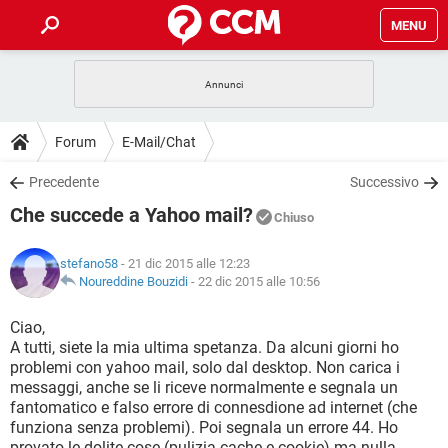
MENU
HOME
COVID-19
GAMING
GUIDE
Forum
E-Mail/Chat
INTRATTENIMENTO
ANDROID
COVID-19
GAMING
DOWNLOAD
Precedente
Successivo
iOS
WINDOWS 10
INTRATTENIMENTO
ANDROID
Che succede a Yahoo mail?
INSTAGRAM
COVID-19
WHATSAPP
GAMING
Chiuso
FORUM
iOS
WINDOWS 10
TIKTOK
INTRATTENIMENTO
FACEBOOK
ANDROID
stefano58
- 21 dic 2015 alle 12:23
INSTAGRAM
COVID-19
WHATSAPP
GAMING
GLOSSARIO
Noureddine Bouzidi
-
22 dic 2015 alle 10:56
HARDWARE
iOS
WINDOWS 10
TIKTOK
INTRATTENIMENTO
FACEBOOK
ANDROID
INSTAGRAM
COVID-19
WHATSAPP
GAMING
Ciao,
HARDWARE
iOS
WINDOWS 10
A tutti, siete la mia ultima spetanza. Da alcuni giorni ho
TIKTOK
INTRATTENIMENTO
FACEBOOK
ANDROID
problemi con yahoo mail, solo dal desktop. Non carica i
INSTAGRAM
WHATSAPP
messaggi, anche se li riceve normalmente e segnala un
HARDWARE
iOS
WINDOWS 10
TIKTOK
FACEBOOK
fantomatico e falso errore di connesdione ad internet (che
INSTAGRAM
WHATSAPP
funziona senza problemi). Poi segnala un errore 44. Ho
HARDWARE
provato le dolite cose (pulizia cache e cookie) ma nulla,