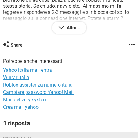
TIKTOK
FACEBOOK
stessa storia. Se chiudo, riavvio etc.. Al massimo mi fa
leggere e rispondere a 2-3 messaggi e si riblocca col solito
HARDWARE
messsggio sulla connesdione internet. Potete aiutarmi?
Dover cambiare mail sarebbe un bel guaio. Grazie a tutti
Altro...
Share
Potrebbe anche interessarti:
Yahoo italia mail entra
Winrar italia
Roblox assistenza numero italia
Cambiare password Yahoo! Mail
Mail delivery system
Crea mail yahoo
1 risposta