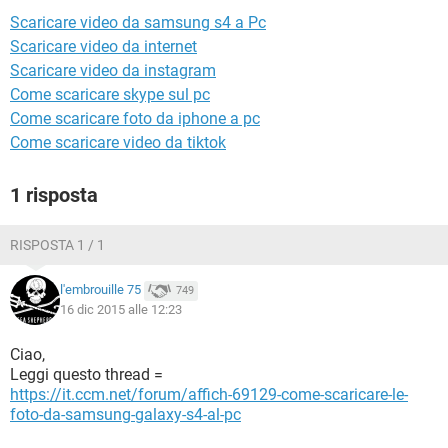
TIKTOK
FACEBOOK
Scaricare video da samsung s4 a Pc
HARDWARE
Scaricare video da internet
Scaricare video da instagram
Come scaricare skype sul pc
Come scaricare foto da iphone a pc
Come scaricare video da tiktok
1 risposta
RISPOSTA 1 / 1
l'embrouille 75
749
16 dic 2015 alle 12:23
Ciao,
Leggi questo thread =
https://it.ccm.net/forum/affich-69129-come-scaricare-le-
foto-da-samsung-galaxy-s4-al-pc