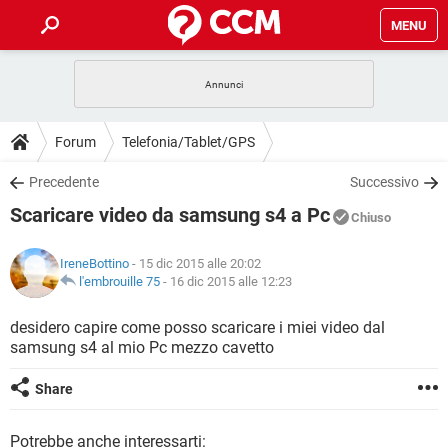
MENU
HOME
COVID-19
GAMING
GUIDE
Forum
Telefonia/Tablet/GPS
INTRATTENIMENTO
ANDROID
COVID-19
GAMING
DOWNLOAD
Precedente
Successivo
iOS
WINDOWS 10
INTRATTENIMENTO
ANDROID
Scaricare video da samsung s4 a Pc
INSTAGRAM
COVID-19
WHATSAPP
GAMING
Chiuso
FORUM
iOS
WINDOWS 10
TIKTOK
INTRATTENIMENTO
FACEBOOK
ANDROID
IreneBottino
- 15 dic 2015 alle 20:02
INSTAGRAM
COVID-19
WHATSAPP
GAMING
GLOSSARIO
l'embrouille 75
-
16 dic 2015 alle 12:23
HARDWARE
iOS
WINDOWS 10
TIKTOK
INTRATTENIMENTO
FACEBOOK
ANDROID
INSTAGRAM
COVID-19
WHATSAPP
GAMING
desidero capire come posso scaricare i miei video dal
HARDWARE
iOS
WINDOWS 10
samsung s4 al mio Pc mezzo cavetto
TIKTOK
INTRATTENIMENTO
FACEBOOK
ANDROID
INSTAGRAM
WHATSAPP
HARDWARE
iOS
WINDOWS 10
Share
TIKTOK
FACEBOOK
INSTAGRAM
WHATSAPP
HARDWARE
Potrebbe anche interessarti: