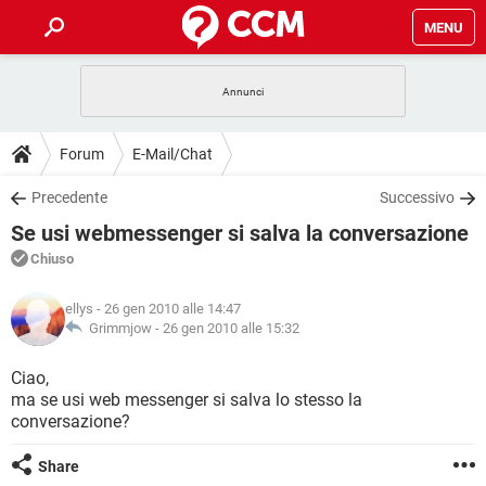
MENU
HOME
COVID-19
GAMING
GUIDE
Forum
E-Mail/Chat
INTRATTENIMENTO
ANDROID
COVID-19
GAMING
DOWNLOAD
Precedente
Successivo
iOS
WINDOWS 10
INTRATTENIMENTO
ANDROID
Se usi webmessenger si salva la conversazione
INSTAGRAM
COVID-19
WHATSAPP
GAMING
FORUM
iOS
WINDOWS 10
Chiuso
TIKTOK
INTRATTENIMENTO
FACEBOOK
ANDROID
INSTAGRAM
COVID-19
WHATSAPP
GAMING
GLOSSARIO
HARDWARE
iOS
ellys
- 26 gen 2010 alle 14:47
WINDOWS 10
TIKTOK
INTRATTENIMENTO
FACEBOOK
ANDROID
Grimmjow -
26 gen 2010 alle 15:32
INSTAGRAM
COVID-19
WHATSAPP
GAMING
HARDWARE
iOS
WINDOWS 10
Ciao,
TIKTOK
INTRATTENIMENTO
FACEBOOK
ANDROID
ma se usi web messenger si salva lo stesso la
INSTAGRAM
WHATSAPP
conversazione?
HARDWARE
iOS
WINDOWS 10
TIKTOK
FACEBOOK
INSTAGRAM
WHATSAPP
Share
HARDWARE