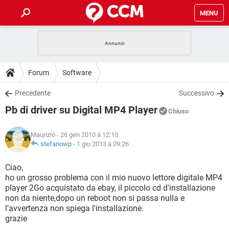
MENU
HOME
COVID-19
GAMING
GUIDE
Forum
Software
INTRATTENIMENTO
ANDROID
COVID-19
GAMING
DOWNLOAD
Precedente
Successivo
iOS
WINDOWS 10
INTRATTENIMENTO
ANDROID
Pb di driver su Digital MP4 Player
INSTAGRAM
COVID-19
WHATSAPP
GAMING
Chiuso
FORUM
iOS
WINDOWS 10
TIKTOK
INTRATTENIMENTO
FACEBOOK
ANDROID
Maurizio
- 26 gen 2010 à 12:10
INSTAGRAM
COVID-19
WHATSAPP
GAMING
GLOSSARIO
stefanowp
-
1 giu 2013 à 09:26
HARDWARE
iOS
WINDOWS 10
TIKTOK
INTRATTENIMENTO
FACEBOOK
ANDROID
INSTAGRAM
COVID-19
WHATSAPP
GAMING
Ciao,
HARDWARE
iOS
WINDOWS 10
ho un grosso problema con il mio nuovo lettore digitale MP4
TIKTOK
INTRATTENIMENTO
FACEBOOK
ANDROID
player 2Go acquistato da ebay, il piccolo cd d'installazione
INSTAGRAM
WHATSAPP
non da niente,dopo un reboot non si passa nulla e
HARDWARE
iOS
WINDOWS 10
TIKTOK
FACEBOOK
l'avvertenza non spiega l'installazione.
INSTAGRAM
WHATSAPP
grazie
HARDWARE