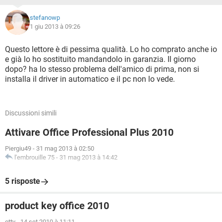
stefanowp
1 giu 2013 à 09:26
Questo lettore è di pessima qualità. Lo ho comprato anche io
e già lo ho sostituito mandandolo in garanzia. Il giorno
dopo? ha lo stesso problema dell'amico di prima, non si
installa il driver in automatico e il pc non lo vede.
Discussioni simili
Attivare Office Professional Plus 2010
Piergiu49
-
31 mag 2013 à 02:50
l'embrouille 75
-
31 mag 2013 à 14:42
5 risposte
product key office 2010
otty
-
14 set 2010 à 11:11