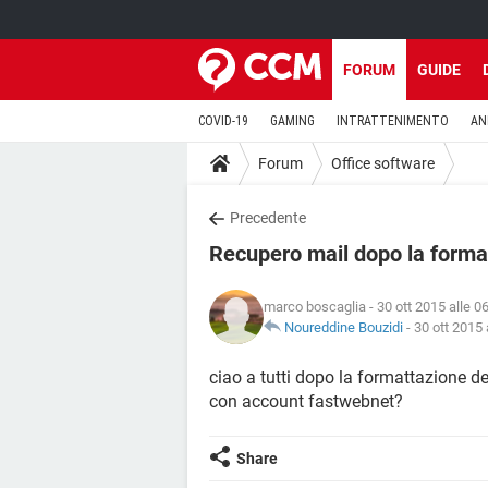
FORUM
GUIDE
COVID-19
GAMING
INTRATTENIMENTO
AN
Forum
Office software
Precedente
Recupero mail dopo la forma
marco boscaglia
- 30 ott 2015 alle 0
Noureddine Bouzidi
-
30 ott 2015 
ciao a tutti dopo la formattazione de
con account fastwebnet?
Share