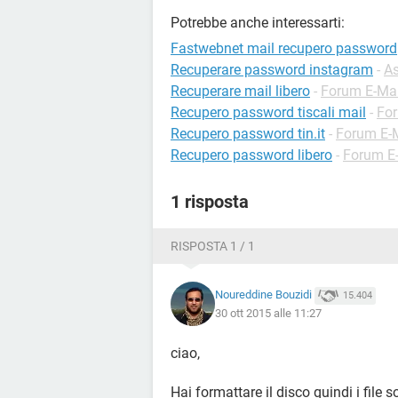
Potrebbe anche interessarti:
Fastwebnet mail recupero password
Recuperare password instagram
-
As
Recuperare mail libero
-
Forum E-Mai
Recupero password tiscali mail
-
For
Recupero password tin.it
-
Forum E-
Recupero password libero
-
Forum E
1 risposta
RISPOSTA 1 / 1
Noureddine Bouzidi
15.404
30 ott 2015 alle 11:27
ciao,
Hai formattare il disco quindi i file s