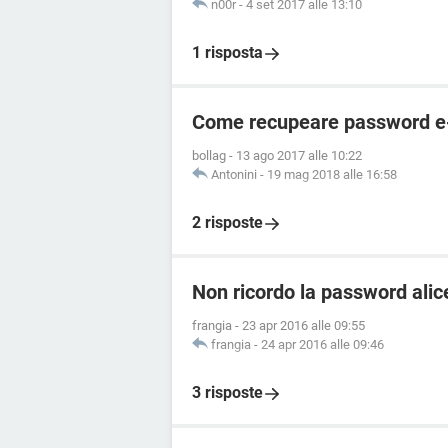
n00r
-
4 set 2017 alle 13:10
1 risposta
Come recupeare password e-m
bollag
-
13 ago 2017 alle 10:22
Antonini
-
19 mag 2018 alle 16:58
2 risposte
Non ricordo la password alice
frangia
-
23 apr 2016 alle 09:55
frangia
-
24 apr 2016 alle 09:46
3 risposte