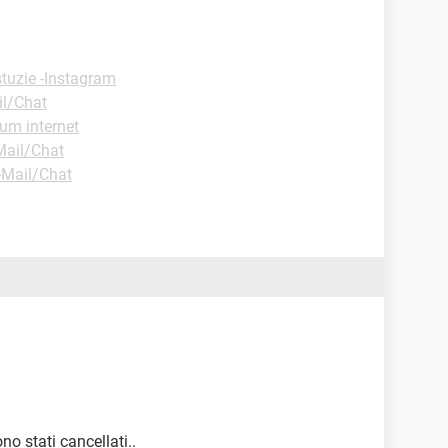
tuzie -Instagram
l/Chat
um internet
Mail/Chat
-Mail/Chat
ono stati cancellati..