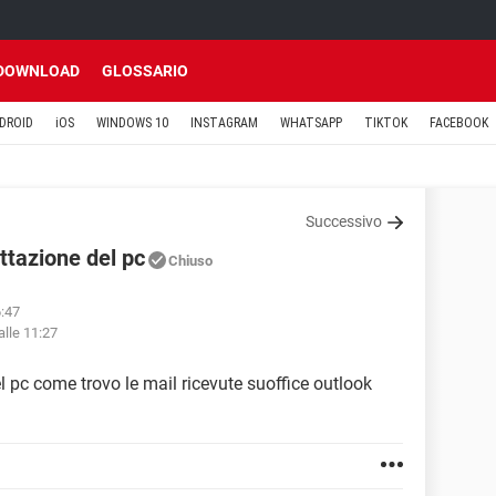
DOWNLOAD
GLOSSARIO
DROID
iOS
WINDOWS 10
INSTAGRAM
WHATSAPP
TIKTOK
FACEBOOK
Successivo
ttazione del pc
Chiuso
6:47
alle 11:27
l pc come trovo le mail ricevute suoffice outlook