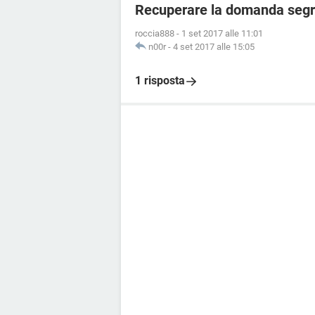
Recuperare la domanda segre
roccia888
-
1 set 2017 alle 11:01
n00r
-
4 set 2017 alle 15:05
1 risposta