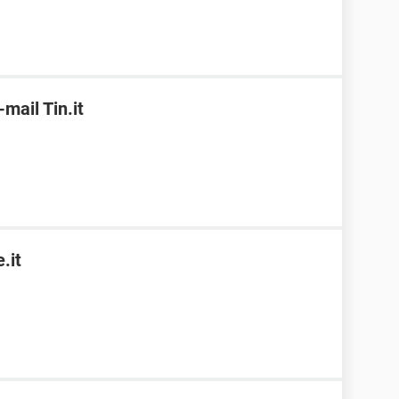
ail Tin.it
.it