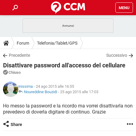
MENU
HOME
COVID-19
GAMING
GUIDE
Forum
Telefonia/Tablet/GPS
INTRATTENIMENTO
ANDROID
COVID-19
GAMING
DOWNLOAD
Precedente
Successivo
iOS
WINDOWS 10
INTRATTENIMENTO
ANDROID
Disattivare password all'accesso del cellulare
INSTAGRAM
COVID-19
WHATSAPP
GAMING
FORUM
iOS
WINDOWS 10
Chiuso
TIKTOK
INTRATTENIMENTO
FACEBOOK
ANDROID
INSTAGRAM
COVID-19
WHATSAPP
GAMING
GLOSSARIO
HARDWARE
iOS
inissima
- 24 ago 2015 alle 16:55
WINDOWS 10
TIKTOK
INTRATTENIMENTO
FACEBOOK
ANDROID
Noureddine Bouzidi
-
25 ago 2015 alle 17:03
INSTAGRAM
COVID-19
WHATSAPP
GAMING
HARDWARE
iOS
WINDOWS 10
Ho messo la password e la ricordo ma vorrei disattivarla non
TIKTOK
INTRATTENIMENTO
FACEBOOK
ANDROID
prevedevo di doverla digitare di continuo. Grazie
INSTAGRAM
WHATSAPP
HARDWARE
iOS
WINDOWS 10
TIKTOK
FACEBOOK
Share
INSTAGRAM
WHATSAPP
HARDWARE