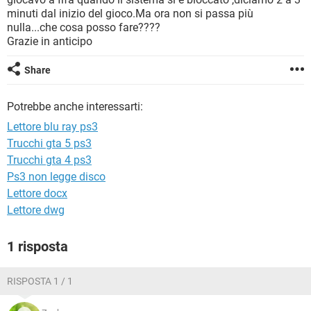
TIKTOK
FACEBOOK
minuti dal inizio del gioco.Ma ora non si passa più
nulla...che cosa posso fare????
HARDWARE
Grazie in anticipo
Share
Potrebbe anche interessarti:
Lettore blu ray ps3
Trucchi gta 5 ps3
Trucchi gta 4 ps3
Ps3 non legge disco
Lettore docx
Lettore dwg
1 risposta
RISPOSTA 1 / 1