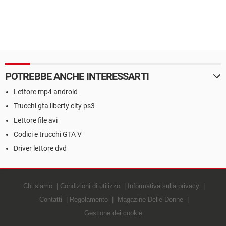
POTREBBE ANCHE INTERESSARTI
Lettore mp4 android
Trucchi gta liberty city ps3
Lettore file avi
Codici e trucchi GTA V
Driver lettore dvd
Chi siamo
Condizioni di utilizzo
Informativa sulla privacy
Contatti
Regolamento
Magazine Delle Donne
Gestione dei cookie