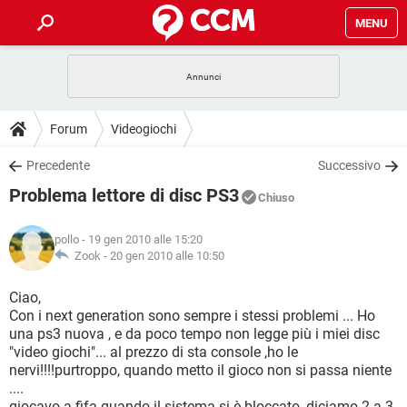
MENU
HOME
COVID-19
GAMING
GUIDE
Forum
Videogiochi
INTRATTENIMENTO
ANDROID
COVID-19
GAMING
DOWNLOAD
Precedente
Successivo
iOS
WINDOWS 10
INTRATTENIMENTO
ANDROID
Problema lettore di disc PS3
INSTAGRAM
COVID-19
WHATSAPP
GAMING
Chiuso
FORUM
iOS
WINDOWS 10
TIKTOK
INTRATTENIMENTO
FACEBOOK
ANDROID
pollo
- 19 gen 2010 alle 15:20
INSTAGRAM
COVID-19
WHATSAPP
GAMING
GLOSSARIO
Zook -
20 gen 2010 alle 10:50
HARDWARE
iOS
WINDOWS 10
TIKTOK
INTRATTENIMENTO
FACEBOOK
ANDROID
INSTAGRAM
COVID-19
WHATSAPP
GAMING
Ciao,
HARDWARE
iOS
WINDOWS 10
Con i next generation sono sempre i stessi problemi ... Ho
TIKTOK
INTRATTENIMENTO
FACEBOOK
ANDROID
una ps3 nuova , e da poco tempo non legge più i miei disc
INSTAGRAM
WHATSAPP
"video giochi"... al prezzo di sta console ,ho le
HARDWARE
iOS
WINDOWS 10
TIKTOK
FACEBOOK
nervi!!!!purtroppo, quando metto il gioco non si passa niente
INSTAGRAM
WHATSAPP
....
HARDWARE
giocavo a fifa quando il sistema si è bloccato ,diciamo 2 a 3