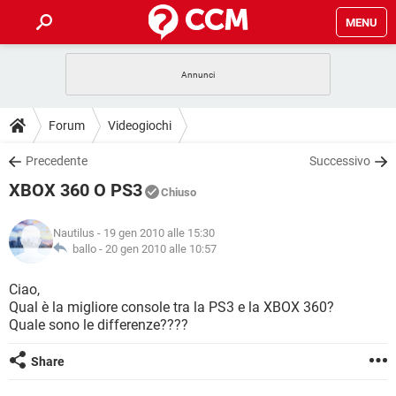
MENU
HOME
COVID-19
GAMING
GUIDE
Forum
Videogiochi
INTRATTENIMENTO
ANDROID
COVID-19
GAMING
DOWNLOAD
Precedente
Successivo
iOS
WINDOWS 10
INTRATTENIMENTO
ANDROID
XBOX 360 O PS3
INSTAGRAM
COVID-19
WHATSAPP
GAMING
Chiuso
FORUM
iOS
WINDOWS 10
TIKTOK
INTRATTENIMENTO
FACEBOOK
ANDROID
Nautilus
- 19 gen 2010 alle 15:30
INSTAGRAM
COVID-19
WHATSAPP
GAMING
GLOSSARIO
ballo -
20 gen 2010 alle 10:57
HARDWARE
iOS
WINDOWS 10
TIKTOK
INTRATTENIMENTO
FACEBOOK
ANDROID
INSTAGRAM
COVID-19
WHATSAPP
GAMING
Ciao,
HARDWARE
iOS
WINDOWS 10
Qual è la migliore console tra la PS3 e la XBOX 360?
TIKTOK
INTRATTENIMENTO
FACEBOOK
ANDROID
Quale sono le differenze????
INSTAGRAM
WHATSAPP
HARDWARE
iOS
WINDOWS 10
TIKTOK
FACEBOOK
Share
INSTAGRAM
WHATSAPP
HARDWARE