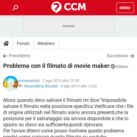
MENU
HOME
COVID-19
GAMING
GUIDE
Forum
Windows
INTRATTENIMENTO
ANDROID
COVID-19
GAMING
DOWNLOAD
Precedente
Successivo
iOS
WINDOWS 10
INTRATTENIMENTO
ANDROID
Problema con il filmato di movie maker
INSTAGRAM
COVID-19
WHATSAPP
GAMING
Chiuso
FORUM
iOS
WINDOWS 10
TIKTOK
INTRATTENIMENTO
FACEBOOK
ANDROID
yumaxastral
- 2 ago 2015 alle 12:58
INSTAGRAM
COVID-19
WHATSAPP
GAMING
GLOSSARIO
Noureddine Bouzidi
-
4 ago 2015 alle 14:32
HARDWARE
iOS
WINDOWS 10
TIKTOK
INTRATTENIMENTO
FACEBOOK
ANDROID
INSTAGRAM
COVID-19
WHATSAPP
GAMING
Allora quando devo salvare il filmato mi dice:"Impossibile
HARDWARE
iOS
WINDOWS 10
salvare il filmato nella posizione specifica.Verificare che i file
TIKTOK
INTRATTENIMENTO
FACEBOOK
ANDROID
di origine utilizzati nel filmato siano ancora presenti,che la
INSTAGRAM
WHATSAPP
posizione per il salvataggio sia ancora disponibile e che lo
HARDWARE
iOS
WINDOWS 10
TIKTOK
FACEBOOK
spazio su disco sia sufficiente,quindi riprovare.
INSTAGRAM
WHATSAPP
Per favore ditemi come posso risolvere questo problema
HARDWARE
perché vorrei caricare questo filmato su youtube