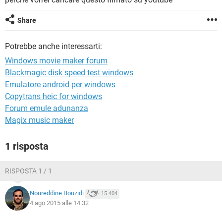
TIKTOK
FACEBOOK
HARDWARE
Share
Potrebbe anche interessarti:
Windows movie maker forum
Blackmagic disk speed test windows
Emulatore android per windows
Copytrans heic for windows
Forum emule adunanza
Magix music maker
1 risposta
RISPOSTA 1 / 1
Noureddine Bouzidi
15.404
4 ago 2015 alle 14:32