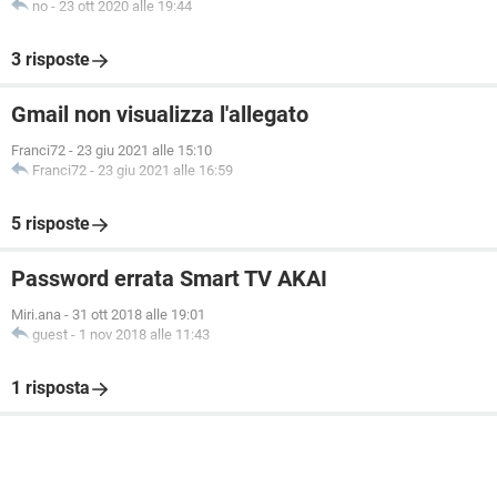
no
-
23 ott 2020 alle 19:44
3 risposte
Gmail non visualizza l'allegato
Franci72
-
23 giu 2021 alle 15:10
Franci72
-
23 giu 2021 alle 16:59
5 risposte
Password errata Smart TV AKAI
Miri.ana
-
31 ott 2018 alle 19:01
guest
-
1 nov 2018 alle 11:43
1 risposta