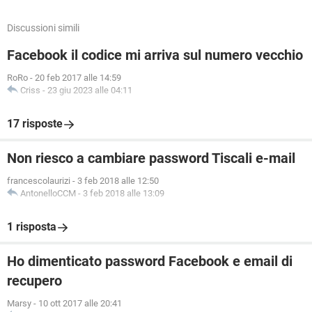
Discussioni simili
Facebook il codice mi arriva sul numero vecchio
RoRo
-
20 feb 2017 alle 14:59
Criss
-
23 giu 2023 alle 04:11
17 risposte
Non riesco a cambiare password Tiscali e-mail
francescolaurizi
-
3 feb 2018 alle 12:50
AntonelloCCM
-
3 feb 2018 alle 13:09
1 risposta
Ho dimenticato password Facebook e email di
recupero
Marsy
-
10 ott 2017 alle 20:41