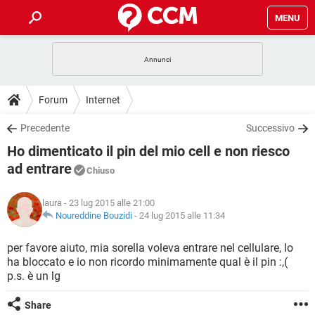
MENU
HOME
COVID-19
GAMING
GUIDE
Forum
Internet
INTRATTENIMENTO
ANDROID
COVID-19
GAMING
DOWNLOAD
Precedente
Successivo
iOS
WINDOWS 10
INTRATTENIMENTO
ANDROID
Ho dimenticato il pin del mio cell e non riesco
INSTAGRAM
COVID-19
WHATSAPP
GAMING
FORUM
iOS
WINDOWS 10
ad entrare
Chiuso
TIKTOK
INTRATTENIMENTO
FACEBOOK
ANDROID
INSTAGRAM
COVID-19
WHATSAPP
GAMING
GLOSSARIO
HARDWARE
iOS
WINDOWS 10
laura
- 23 lug 2015 alle 21:00
TIKTOK
INTRATTENIMENTO
FACEBOOK
ANDROID
Noureddine Bouzidi
-
24 lug 2015 alle 11:34
INSTAGRAM
COVID-19
WHATSAPP
GAMING
HARDWARE
iOS
WINDOWS 10
per favore aiuto, mia sorella voleva entrare nel cellulare, lo
TIKTOK
INTRATTENIMENTO
FACEBOOK
ANDROID
INSTAGRAM
WHATSAPP
ha bloccato e io non ricordo minimamente qual è il pin :,(
HARDWARE
iOS
WINDOWS 10
p.s. è un lg
TIKTOK
FACEBOOK
INSTAGRAM
WHATSAPP
Share
HARDWARE