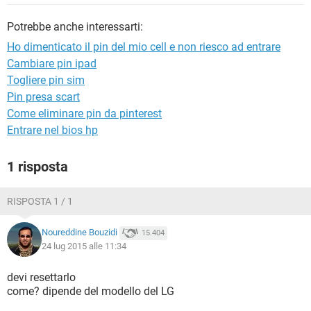
TIKTOK
FACEBOOK
Potrebbe anche interessarti:
HARDWARE
Ho dimenticato il pin del mio cell e non riesco ad entrare
Cambiare pin ipad
Togliere pin sim
Pin presa scart
Come eliminare pin da pinterest
Entrare nel bios hp
1 risposta
RISPOSTA 1 / 1
Noureddine Bouzidi
15.404
24 lug 2015 alle 11:34
devi resettarlo
come? dipende del modello del LG