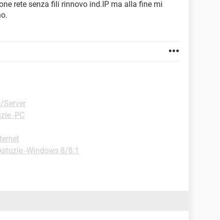
one rete senza fili rinnovo ind.IP ma alla fine mi
no.
t/Server
zie -PC
ternet
Astuzie -Windows 8/8.1