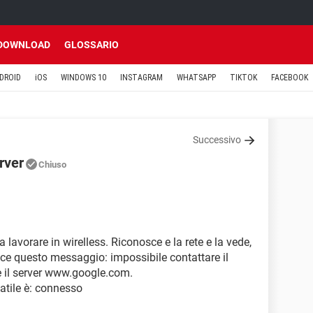
DOWNLOAD
GLOSSARIO
DROID
iOS
WINDOWS 10
INSTAGRAM
WHATSAPP
TIKTOK
FACEBOOK
Successivo
rver
Chiuso
a lavorare in wirelless. Riconosce e la rete e la vede,
ce questo messaggio: impossibile contattare il
re il server www.google.com.
atile è: connesso