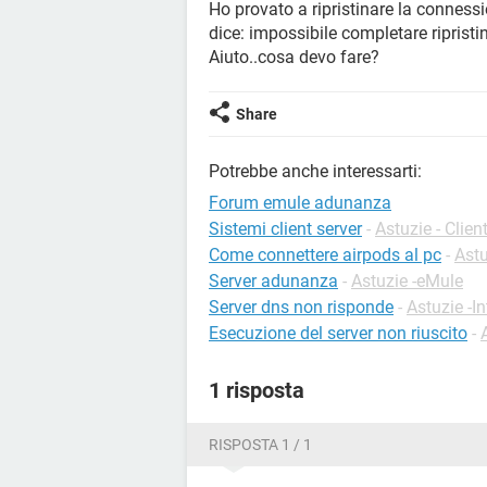
Ho provato a ripristinare la connessi
dice: impossibile completare ripristi
Aiuto..cosa devo fare?
Share
Potrebbe anche interessarti:
Forum emule adunanza
Sistemi client server
-
Astuzie - Clien
Come connettere airpods al pc
-
Astu
Server adunanza
-
Astuzie -eMule
Server dns non risponde
-
Astuzie -In
Esecuzione del server non riuscito
-
1 risposta
RISPOSTA 1 / 1