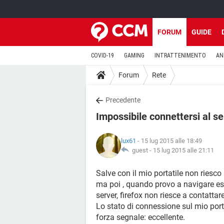
FORUM
GUIDE
COVID-19
GAMING
INTRATTENIMENTO
AN
Forum
Rete
Precedente
Impossibile connettersi al se
lux61
- 15 lug 2015 alle 18:49
guest -
15 lug 2015 alle 21:11
Salve con il mio portatile non riesco 
ma poi , quando provo a navigare es
server, firefox non riesce a contatta
Lo stato di connessione sul mio port
forza segnale: eccellente.