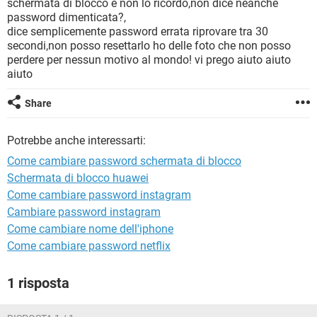
schermata di blocco e non lo ricordo,non dice neanche
TIKTOK
FACEBOOK
password dimenticata?,
HARDWARE
dice semplicemente password errata riprovare tra 30
secondi,non posso resettarlo ho delle foto che non posso
perdere per nessun motivo al mondo! vi prego aiuto aiuto
aiuto
Share
Potrebbe anche interessarti:
Come cambiare password schermata di blocco
Schermata di blocco huawei
Come cambiare password instagram
Cambiare password instagram
Come cambiare nome dell'iphone
Come cambiare password netflix
1 risposta