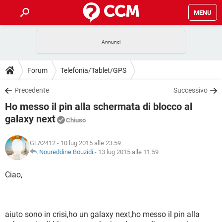
MENU
HOME
COVID-19
GAMING
GUIDE
Forum
Telefonia/Tablet/GPS
INTRATTENIMENTO
ANDROID
COVID-19
GAMING
DOWNLOAD
Precedente
Successivo
iOS
WINDOWS 10
INTRATTENIMENTO
ANDROID
Ho messo il pin alla schermata di blocco al
INSTAGRAM
COVID-19
WHATSAPP
GAMING
FORUM
iOS
WINDOWS 10
galaxy next
Chiuso
TIKTOK
INTRATTENIMENTO
FACEBOOK
ANDROID
INSTAGRAM
COVID-19
WHATSAPP
GAMING
GLOSSARIO
HARDWARE
iOS
WINDOWS 10
GEA2412
- 10 lug 2015 alle 23:59
TIKTOK
INTRATTENIMENTO
FACEBOOK
ANDROID
Noureddine Bouzidi
-
13 lug 2015 alle 11:59
INSTAGRAM
COVID-19
WHATSAPP
GAMING
HARDWARE
iOS
WINDOWS 10
Ciao,
TIKTOK
INTRATTENIMENTO
FACEBOOK
ANDROID
INSTAGRAM
WHATSAPP
HARDWARE
iOS
WINDOWS 10
TIKTOK
FACEBOOK
INSTAGRAM
WHATSAPP
aiuto sono in crisi,ho un galaxy next,ho messo il pin alla
HARDWARE