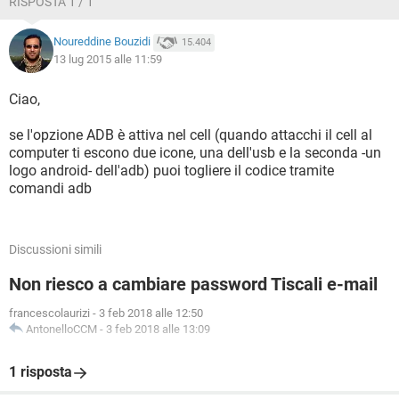
RISPOSTA 1 / 1
Noureddine Bouzidi
15.404
13 lug 2015 alle 11:59
Ciao,
se l'opzione ADB è attiva nel cell (quando attacchi il cell al
computer ti escono due icone, una dell'usb e la seconda -un
logo android- dell'adb) puoi togliere il codice tramite
comandi adb
Discussioni simili
Non riesco a cambiare password Tiscali e-mail
francescolaurizi
-
3 feb 2018 alle 12:50
AntonelloCCM
-
3 feb 2018 alle 13:09
1 risposta