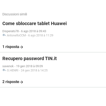
Discussioni simili
Come sbloccare tablet Huawei
Disperato78
-
6 ago 2018 à 09:43
AntonelloCCM
-
6 ago 2018 à 11:29
1 risposta
Recupero password TIN.it
savenok
-
19 gen 2018 à 09:09
G.HENRI
-
24 gen 2018 à 14:25
2 risposte