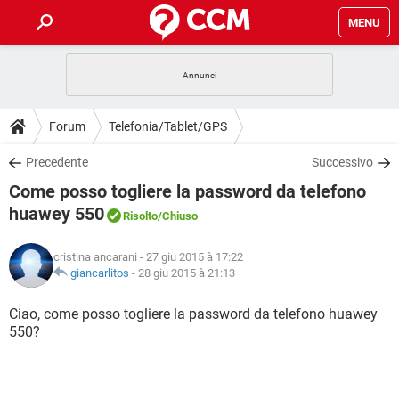
MENU
HOME
COVID-19
GAMING
GUIDE
Forum
Telefonia/Tablet/GPS
INTRATTENIMENTO
ANDROID
COVID-19
GAMING
DOWNLOAD
Precedente
Successivo
iOS
WINDOWS 10
INTRATTENIMENTO
ANDROID
Come posso togliere la password da telefono
INSTAGRAM
COVID-19
WHATSAPP
GAMING
FORUM
iOS
WINDOWS 10
huawey 550
Risolto
/Chiuso
TIKTOK
INTRATTENIMENTO
FACEBOOK
ANDROID
INSTAGRAM
COVID-19
WHATSAPP
GAMING
GLOSSARIO
HARDWARE
iOS
WINDOWS 10
cristina ancarani
- 27 giu 2015 à 17:22
TIKTOK
INTRATTENIMENTO
FACEBOOK
ANDROID
giancarlitos
-
28 giu 2015 à 21:13
INSTAGRAM
COVID-19
WHATSAPP
GAMING
HARDWARE
iOS
WINDOWS 10
Ciao, come posso togliere la password da telefono huawey
TIKTOK
INTRATTENIMENTO
FACEBOOK
ANDROID
INSTAGRAM
WHATSAPP
550?
HARDWARE
iOS
WINDOWS 10
TIKTOK
FACEBOOK
INSTAGRAM
WHATSAPP
HARDWARE