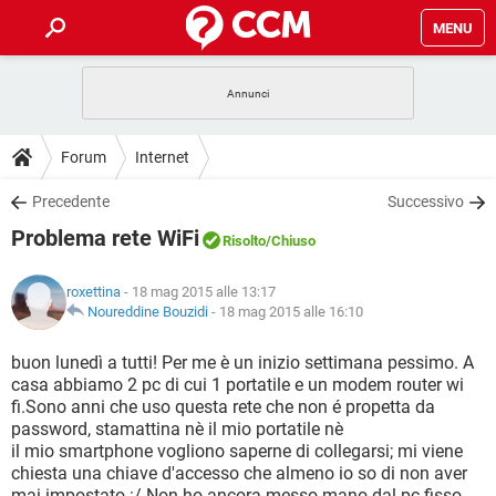
MENU
HOME
COVID-19
GAMING
GUIDE
Forum
Internet
INTRATTENIMENTO
ANDROID
COVID-19
GAMING
DOWNLOAD
Precedente
Successivo
iOS
WINDOWS 10
INTRATTENIMENTO
ANDROID
Problema rete WiFi
INSTAGRAM
COVID-19
WHATSAPP
GAMING
Risolto
/Chiuso
FORUM
iOS
WINDOWS 10
TIKTOK
INTRATTENIMENTO
FACEBOOK
ANDROID
roxettina
- 18 mag 2015 alle 13:17
INSTAGRAM
COVID-19
WHATSAPP
GAMING
GLOSSARIO
Noureddine Bouzidi
-
18 mag 2015 alle 16:10
HARDWARE
iOS
WINDOWS 10
TIKTOK
INTRATTENIMENTO
FACEBOOK
ANDROID
INSTAGRAM
COVID-19
WHATSAPP
GAMING
buon lunedì a tutti! Per me è un inizio settimana pessimo. A
HARDWARE
iOS
WINDOWS 10
casa abbiamo 2 pc di cui 1 portatile e un modem router wi
TIKTOK
INTRATTENIMENTO
FACEBOOK
ANDROID
fi.Sono anni che uso questa rete che non é propetta da
INSTAGRAM
WHATSAPP
password, stamattina nè il mio portatile nè
HARDWARE
iOS
WINDOWS 10
TIKTOK
FACEBOOK
il mio smartphone vogliono saperne di collegarsi; mi viene
INSTAGRAM
WHATSAPP
chiesta una chiave d'accesso che almeno io so di non aver
HARDWARE
mai impostato :/ Non ho ancora messo mano dal pc fisso