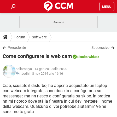
MENU
HOME
COVID-19
GAMING
GUIDE
Forum
Software
INTRATTENIMENTO
ANDROID
COVID-19
GAMING
DOWNLOAD
Precedente
Successivo
iOS
WINDOWS 10
INTRATTENIMENTO
ANDROID
Come configurare la web cam
INSTAGRAM
COVID-19
WHATSAPP
GAMING
Risolto
/Chiuso
FORUM
iOS
WINDOWS 10
TIKTOK
INTRATTENIMENTO
FACEBOOK
ANDROID
nellamarya
- 14 gen 2010 alle 20:02
INSTAGRAM
COVID-19
WHATSAPP
GAMING
GLOSSARIO
Jodhi -
8 nov 2014 alle 16:16
HARDWARE
iOS
WINDOWS 10
TIKTOK
INTRATTENIMENTO
FACEBOOK
ANDROID
INSTAGRAM
COVID-19
WHATSAPP
GAMING
Ciao, scusate il disturbo, ho appena acquistato un laptop
HARDWARE
iOS
WINDOWS 10
con webcam integrata, sono riuscita a configurarla su
TIKTOK
INTRATTENIMENTO
FACEBOOK
ANDROID
messenger, ma nn riesco a configurarla su skipe. In pratica
INSTAGRAM
WHATSAPP
nn mi ricordo dove stà la finestra in cui devi mettere il nome
HARDWARE
iOS
WINDOWS 10
TIKTOK
FACEBOOK
della webcam. Qualcuno di voi potrebbe aiutarmi? Ve ne
INSTAGRAM
WHATSAPP
sarei molto grata
HARDWARE