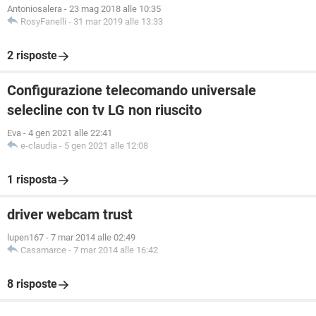
Antoniosalera
-
23 mag 2018 alle 10:35
RosyFanelli
-
31 mar 2019 alle 13:33
2 risposte
Configurazione telecomando universale
selecline con tv LG non riuscito
Eva
-
4 gen 2021 alle 22:41
e-claudia
-
5 gen 2021 alle 12:08
1 risposta
driver webcam trust
lupen167
-
7 mar 2014 alle 02:49
Casamarce
-
7 mar 2014 alle 16:42
8 risposte